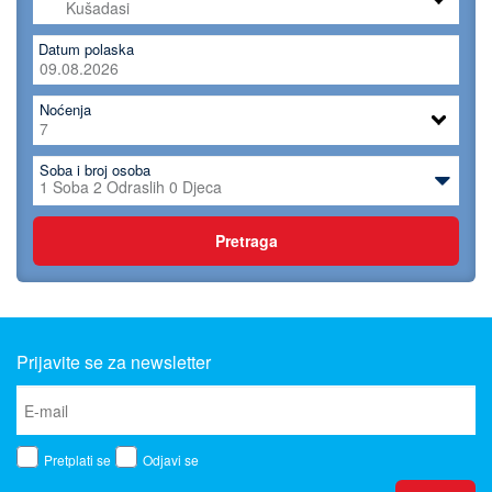
Datum polaska
Noćenja
Soba i broj osoba
1
Soba
2
Odraslih
0
Djeca
Pretraga
Prijavite se za newsletter
Pretplati se
Odjavi se