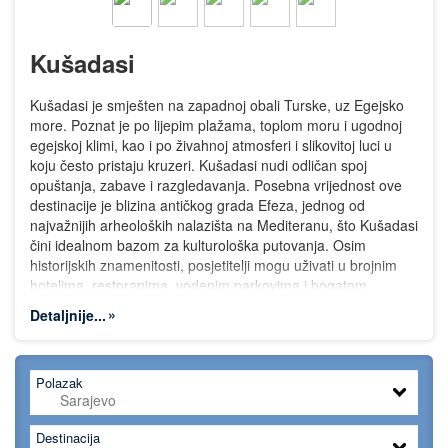
Kušadasi
Kušadasi je smješten na zapadnoj obali Turske, uz Egejsko
more. Poznat je po lijepim plažama, toplom moru i ugodnoj
egejskoj klimi, kao i po živahnoj atmosferi i slikovitoj luci u
koju često pristaju kruzeri. Kušadasi nudi odličan spoj
opuštanja, zabave i razgledavanja. Posebna vrijednost ove
destinacije je blizina antičkog grada Efeza, jednog od
najvažnijih arheoloških nalazišta na Mediteranu, što Kušadasi
čini idealnom bazom za kulturološka putovanja. Osim
historijskih znamenitosti, posjetitelji mogu uživati u brojnim
hotelima, restoranima, vodenim parkovima i bogatom
noćnom životu. Kušadasi je pogodan izbor za porodice,
Detaljnije...
parove i sve koji žele spoj mora, kulture i autentične egejske
atmosfere.
Polazak
Destinacija