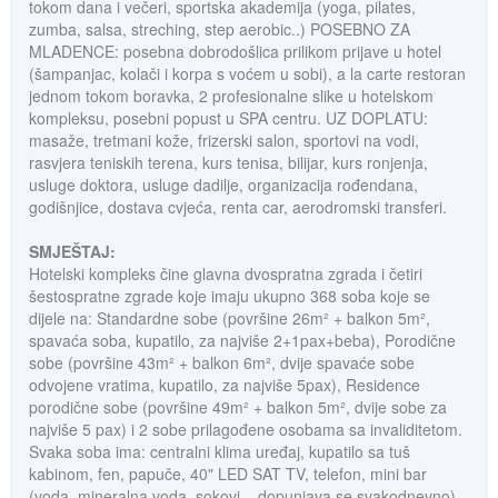
tokom dana i večeri, sportska akademija (yoga, pilates,
zumba, salsa, streching, step aerobic..) POSEBNO ZA
MLADENCE: posebna dobrodošlica prilikom prijave u hotel
(šampanjac, kolači i korpa s voćem u sobi), a la carte restoran
jednom tokom boravka, 2 profesionalne slike u hotelskom
kompleksu, posebni popust u SPA centru. UZ DOPLATU:
masaže, tretmani kože, frizerski salon, sportovi na vodi,
rasvjera teniskih terena, kurs tenisa, bilijar, kurs ronjenja,
usluge doktora, usluge dadilje, organizacija rođendana,
godišnjice, dostava cvjeća, renta car, aerodromski transferi.
SMJEŠTAJ:
Hotelski kompleks čine glavna dvospratna zgrada i četiri
šestospratne zgrade koje imaju ukupno 368 soba koje se
dijele na: Standardne sobe (površine 26m² + balkon 5m²,
spavaća soba, kupatilo, za najviše 2+1pax+beba), Porodične
sobe (površine 43m² + balkon 6m², dvije spavaće sobe
odvojene vratima, kupatilo, za najviše 5pax), Residence
porodične sobe (površine 49m² + balkon 5m², dvije sobe za
najviše 5 pax) i 2 sobe prilagođene osobama sa invaliditetom.
Svaka soba ima: centralni klima uređaj, kupatilo sa tuš
kabinom, fen, papuče, 40" LED SAT TV, telefon, mini bar
(voda, mineralna voda, sokovi – dopunjava se svakodnevno),