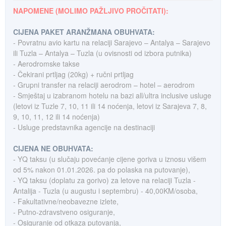
NAPOMENE (MOLIMO PAŽLJIVO PROČITATI):
CIJENA PAKET ARANŽMANA OBUHVATA:
- Povratnu avio kartu na relaciji Sarajevo – Antalya – Sarajevo
ili Tuzla – Antalya – Tuzla (u ovisnosti od izbora putnika)
- Aerodromske takse
- Čekirani prtljag (20kg) + ručni prtljag
- Grupni transfer na relaciji aerodrom – hotel – aerodrom
- Smještaj u izabranom hotelu na bazi all/ultra inclusive usluge
(letovi iz Tuzle 7, 10, 11 ili 14 noćenja, letovi iz Sarajeva 7, 8,
9, 10, 11, 12 ili 14 noćenja)
- Usluge predstavnika agencije na destinaciji
CIJENA NE OBUHVATA:
- YQ taksu (u slučaju povećanje cijene goriva u iznosu višem
od 5% nakon 01.01.2026. pa do polaska na putovanje),
- YQ taksu (doplatu za gorivo) za letove na relaciji Tuzla -
Antalija - Tuzla (u augustu i septembru) - 40,00KM/osoba,
- Fakultativne/neobavezne izlete,
- Putno-zdravstveno osiguranje,
- Osiguranje od otkaza putovanja,