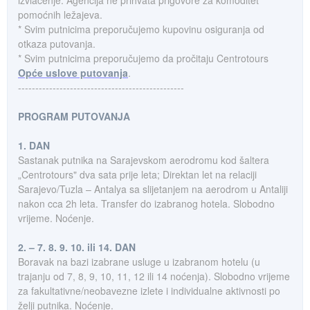
izvlačenje. Agencija ne prihvata prigovore za komoditet
pomoćnih ležajeva.
* Svim putnicima preporučujemo kupovinu osiguranja od
otkaza putovanja.
* Svim putnicima preporučujemo da pročitaju Centrotours
Opće uslove putovanja
.
------------------------------------------------
PROGRAM PUTOVANJA
1. DAN
Sastanak putnika na Sarajevskom aerodromu kod šaltera
„Centrotours" dva sata prije leta; Direktan let na relaciji
Sarajevo/Tuzla – Antalya sa slijetanjem na aerodrom u Antaliji
nakon cca 2h leta. Transfer do izabranog hotela. Slobodno
vrijeme. Noćenje.
2. – 7. 8. 9. 10. ili 14. DAN
Boravak na bazi izabrane usluge u izabranom hotelu (u
trajanju od 7, 8, 9, 10, 11, 12 ili 14 noćenja). Slobodno vrijeme
za fakultativne/neobavezne izlete i individualne aktivnosti po
želji putnika. Noćenje.