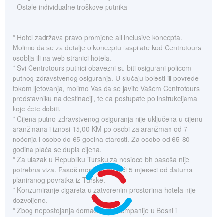
- Ostale individualne troškove putnika
------------------------------------------------
* Hotel zadržava pravo promjene all inclusive koncepta.
Molimo da se za detalje o konceptu raspitate kod Centrotours
osoblja ili na web stranici hotela.
* Svi Centrotours putnici obavezni su biti osigurani policom
putnog-zdravstvenog osiguranja. U slučaju bolesti ili povrede
tokom ljetovanja, molimo Vas da se javite Vašem Centrotours
predstavniku na destinaciji, te da postupate po instrukcijama
koje ćete dobiti.
* Cijena putno-zdravstvenog osiguranja nije uključena u cijenu
aranžmana i iznosi 15,00 KM po osobi za aranžman od 7
noćenja i osobe do 65 godina starosti. Za osobe od 65-80
godina plaća se dupla cijena.
* Za ulazak u Republiku Tursku za nosioce bh pasoša nije
potrebna viza. Pasoš mora biti važeći 5 mjeseci od datuma
planiranog povratka iz Turske.
* Konzumiranje cigareta u zatvorenim prostorima hotela nije
dozvoljeno.
* Zbog nepostojanja domaće avio kompanije u Bosni i