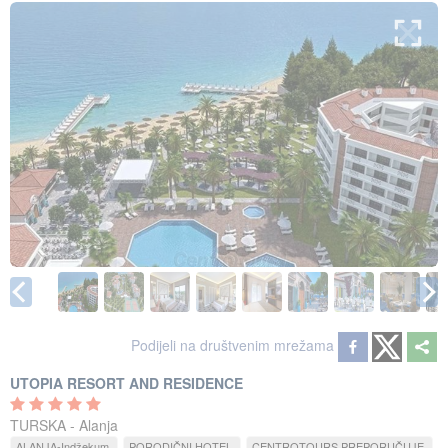
Podijeli na društvenim mrežama
UTOPIA RESORT AND RESIDENCE
TURSKA - Alanja
ALANJA-Indžekum
PORODIČNI HOTEL
CENTROTOURS PREPORUČUJE