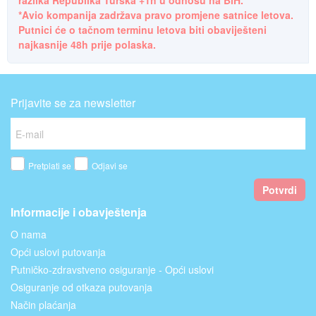
razlika Republika Turska +1h u odnosu na BiH.
*Avio kompanija zadržava pravo promjene satnice letova.
Putnici će o tačnom terminu letova biti obaviješteni
najkasnije 48h prije polaska.
Prijavite se za newsletter
Pretplati se
Odjavi se
Potvrdi
Informacije i obavještenja
O nama
Opći uslovi putovanja
Putničko-zdravstveno osiguranje - Opći uslovi
Osiguranje od otkaza putovanja
Način plaćanja