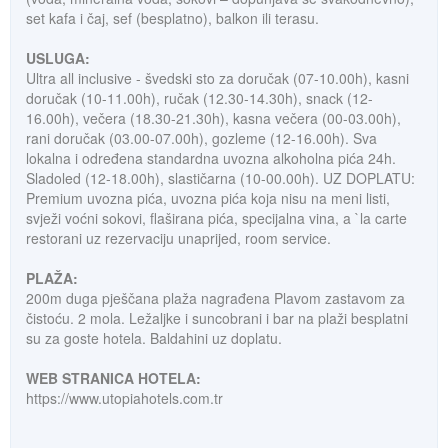
set kafa i čaj, sef (besplatno), balkon ili terasu.
USLUGA:
Ultra all inclusive - švedski sto za doručak (07-10.00h), kasni
doručak (10-11.00h), ručak (12.30-14.30h), snack (12-
16.00h), večera (18.30-21.30h), kasna večera (00-03.00h),
rani doručak (03.00-07.00h), gozleme (12-16.00h). Sva
lokalna i određena standardna uvozna alkoholna pića 24h.
Sladoled (12-18.00h), slastičarna (10-00.00h). UZ DOPLATU:
Premium uvozna pića, uvozna pića koja nisu na meni listi,
svježi voćni sokovi, flaširana pića, specijalna vina, a `la carte
restorani uz rezervaciju unaprijed, room service.
PLAŽA:
200m duga pješčana plaža nagrađena Plavom zastavom za
čistoću. 2 mola. Ležaljke i suncobrani i bar na plaži besplatni
su za goste hotela. Baldahini uz doplatu.
WEB STRANICA HOTELA:
https://www.utopiahotels.com.tr