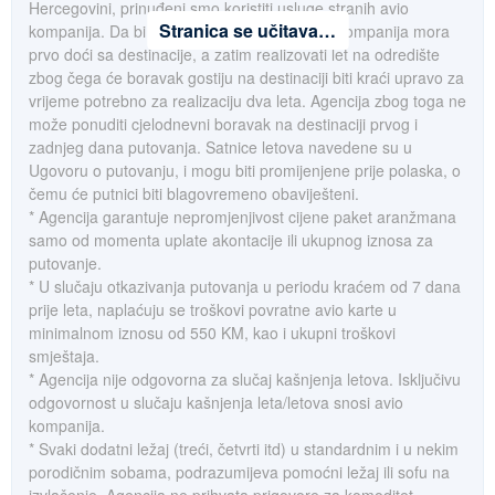
Hercegovini, prinuđeni smo koristiti usluge stranih avio
Stranica se učitava…
kompanija. Da bi realizovala let, strana avio kompanija mora
prvo doći sa destinacije, a zatim realizovati let na odredište
zbog čega će boravak gostiju na destinaciji biti kraći upravo za
vrijeme potrebno za realizaciju dva leta. Agencija zbog toga ne
može ponuditi cjelodnevni boravak na destinaciji prvog i
zadnjeg dana putovanja. Satnice letova navedene su u
Ugovoru o putovanju, i mogu biti promijenjene prije polaska, o
čemu će putnici biti blagovremeno obaviješteni.
* Agencija garantuje nepromjenjivost cijene paket aranžmana
samo od momenta uplate akontacije ili ukupnog iznosa za
putovanje.
* U slučaju otkazivanja putovanja u periodu kraćem od 7 dana
prije leta, naplaćuju se troškovi povratne avio karte u
minimalnom iznosu od 550 KM, kao i ukupni troškovi
smještaja.
* Agencija nije odgovorna za slučaj kašnjenja letova. Isključivu
odgovornost u slučaju kašnjenja leta/letova snosi avio
kompanija.
* Svaki dodatni ležaj (treći, četvrti itd) u standardnim i u nekim
porodičnim sobama, podrazumijeva pomoćni ležaj ili sofu na