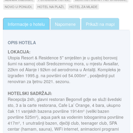
NOVO U PONUDI
HOTEL NA PLAŽI
HOTEL ZA MLADE
Informacije o hotelu
Napomene
Prikaži na mapi
OPIS HOTELA
LOKACIJA:
Utopia Resort & Residence 5* smješten je u gustoj borovoj
šumi na samoj obali Sredozemnog mora, u mjestu Avsallar,
22km od Alanje i 92km od aerodroma u Antaliji. Kompleks je
izgrađen 1995.g. na površini od 54.000m² , posljednji put
renoviran za ljetnu 2021. sezonu.
HOTELSKI SADRŽAJI:
Recepcija 24h, glavni restoran Begonvil gdje se služi švedski
sto, 3 a la carte restorana, Cafe La’ Orange, 4 bara, ukupno
čak 11 vanjskih bazena površine 1914m² (veliki bazen
površine 525m²), aqua park sa vodenim toboganima površine
417m², 1 unutrašnji bazen, dječiji club, teenager club, SPA
centar (hamam, sauna), WiFi internet, animacioni programi