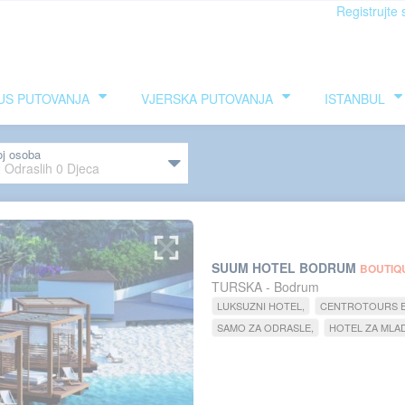
Registrujte 
US PUTOVANJA
VJERSKA PUTOVANJA
ISTANBUL
oj osoba
2
Odraslih
0
Djeca
SUUM HOTEL BODRUM
BOUTIQ
TURSKA - Bodrum
LUKSUZNI HOTEL
CENTROTOURS E
SAMO ZA ODRASLE
HOTEL ZA MLA