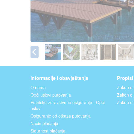
Informacije i obavještenja
Propisi
O nama
Zakon o 
Opći uslovi putovanja
Zakon o t
Putničko-zdravstveno osiguranje - Opći
Zakon o 
uslovi
Osiguranje od otkaza putovanja
Način plaćanja
Sigurnost plaćanja