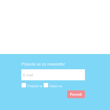
Prijavite se za newsletter
Pretplati se
Odjavi se
Potvrdi