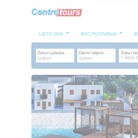
LJETO 2026
AVIO PUTOVANJA
B
Datum polaska
Datum odjave
Soba i br
1
Soba