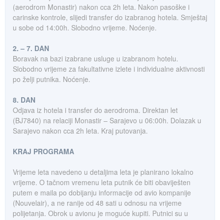
(aerodrom Monastir) nakon cca 2h leta. Nakon pasoške i
carinske kontrole, slijedi transfer do izabranog hotela. Smještaj
u sobe od 14:00h. Slobodno vrijeme. Noćenje.
2. – 7. DAN
Boravak na bazi izabrane usluge u izabranom hotelu.
Slobodno vrijeme za fakultativne izlete i individualne aktivnosti
po želji putnika. Noćenje.
8. DAN
Odjava iz hotela i transfer do aerodroma. Direktan let
(BJ7840) na relaciji Monastir – Sarajevo u 06:00h. Dolazak u
Sarajevo nakon cca 2h leta. Kraj putovanja.
KRAJ PROGRAMA
Vrijeme leta navedeno u detaljima leta je planirano lokalno
vrijeme. O tačnom vremenu leta putnik će biti obaviješten
putem e maila po dobijanju informacije od avio kompanije
(Nouvelair), a ne ranije od 48 sati u odnosu na vrijeme
polijetanja. Obrok u avionu je moguće kupiti. Putnici su u