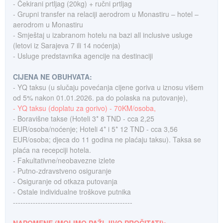
- Čekirani prtljag (20kg) + ručni prtljag
- Grupni transfer na relaciji aerodrom u Monastiru – hotel –
aerodrom u Monastiru
- Smještaj u izabranom hotelu na bazi all inclusive usluge
(letovi iz Sarajeva 7 ili 14 noćenja)
- Usluge predstavnika agencije na destinaciji
CIJENA NE OBUHVATA:
- YQ taksu (u slučaju povećanja cijene goriva u iznosu višem
od 5% nakon 01.01.2026. pa do polaska na putovanje),
- YQ taksu (doplatu za gorivo) - 70KM/osoba,
- Boravišne takse (Hoteli 3* 8 TND - cca 2,25
EUR/osoba/noćenje; Hoteli 4* i 5* 12 TND - cca 3,56
EUR/osoba; djeca do 11 godina ne plaćaju taksu). Taksa se
plaća na recepciji hotela.
- Fakultativne/neobavezne izlete
- Putno-zdravstveno osiguranje
- Osiguranje od otkaza putovanja
- Ostale individualne troškove putnika
------------------------------------------------