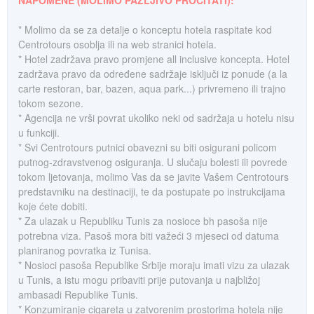
NAPOMENE (MOLIMO PAŽLJIVO PROČITATI):
* Molimo da se za detalje o konceptu hotela raspitate kod
Centrotours osoblja ili na web stranici hotela.
* Hotel zadržava pravo promjene all inclusive koncepta. Hotel
zadržava pravo da određene sadržaje isključi iz ponude (a la
carte restoran, bar, bazen, aqua park...) privremeno ili trajno
tokom sezone.
* Agencija ne vrši povrat ukoliko neki od sadržaja u hotelu nisu
u funkciji.
* Svi Centrotours putnici obavezni su biti osigurani policom
putnog-zdravstvenog osiguranja. U slučaju bolesti ili povrede
tokom ljetovanja, molimo Vas da se javite Vašem Centrotours
predstavniku na destinaciji, te da postupate po instrukcijama
koje ćete dobiti.
* Za ulazak u Republiku Tunis za nosioce bh pasoša nije
potrebna viza. Pasoš mora biti važeći 3 mjeseci od datuma
planiranog povratka iz Tunisa.
* Nosioci pasoša Republike Srbije moraju imati vizu za ulazak
u Tunis, a istu mogu pribaviti prije putovanja u najbližoj
ambasadi Republike Tunis.
* Konzumiranje cigareta u zatvorenim prostorima hotela nije