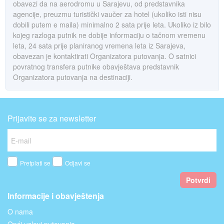
obavezi da na aerodromu u Sarajevu, od predstavnika
agencije, preuzmu turistički vaučer za hotel (ukoliko isti nisu
dobili putem e maila) minimalno 2 sata prije leta. Ukoliko iz bilo
kojeg razloga putnik ne dobije informaciju o tačnom vremenu
leta, 24 sata prije planiranog vremena leta iz Sarajeva,
obavezan je kontaktirati Organizatora putovanja. O satnici
povratnog transfera putnike obavještava predstavnik
Organizatora putovanja na destinaciji.
Prijavite se za newsletter
Pretplati se
Odjavi se
Potvrdi
Informacije i obavještenja
O nama
Opći uslovi putovanja