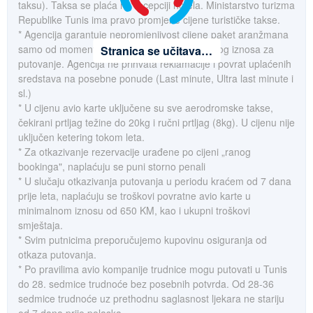
taksu). Taksa se plaća na recepciji hotela. Ministarstvo turizma
Republike Tunis ima pravo promjene cijene turističke takse.
* Agencija garantuje nepromjenjivost cijene paket aranžmana
samo od momenta uplate akontacije ili ukupnog iznosa za
Stranica se učitava…
putovanje. Agencija ne prihvata reklamacije i povrat uplaćenih
sredstava na posebne ponude (Last minute, Ultra last minute i
sl.)
* U cijenu avio karte uključene su sve aerodromske takse,
čekirani prtljag težine do 20kg i ručni prtljag (8kg). U cijenu nije
uključen ketering tokom leta.
* Za otkazivanje rezervacije urađene po cijeni „ranog
bookinga", naplaćuju se puni storno penali
* U slučaju otkazivanja putovanja u periodu kraćem od 7 dana
prije leta, naplaćuju se troškovi povratne avio karte u
minimalnom iznosu od 650 KM, kao i ukupni troškovi
smještaja.
* Svim putnicima preporučujemo kupovinu osiguranja od
otkaza putovanja.
* Po pravilima avio kompanije trudnice mogu putovati u Tunis
do 28. sedmice trudnoće bez posebnih potvrda. Od 28-36
sedmice trudnoće uz prethodnu saglasnost ljekara ne stariju