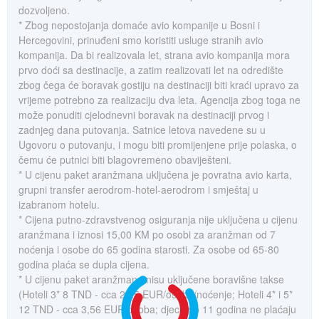
dozvoljeno.
* Zbog nepostojanja domaće avio kompanije u Bosni i
Hercegovini, prinuđeni smo koristiti usluge stranih avio
kompanija. Da bi realizovala let, strana avio kompanija mora
prvo doći sa destinacije, a zatim realizovati let na odredište
zbog čega će boravak gostiju na destinaciji biti kraći upravo za
vrijeme potrebno za realizaciju dva leta. Agencija zbog toga ne
može ponuditi cjelodnevni boravak na destinaciji prvog i
zadnjeg dana putovanja. Satnice letova navedene su u
Ugovoru o putovanju, i mogu biti promijenjene prije polaska, o
čemu će putnici biti blagovremeno obaviješteni.
* U cijenu paket aranžmana uključena je povratna avio karta,
grupni transfer aerodrom-hotel-aerodrom i smještaj u
izabranom hotelu.
* Cijena putno-zdravstvenog osiguranja nije uključena u cijenu
aranžmana i iznosi 15,00 KM po osobi za aranžman od 7
noćenja i osobe do 65 godina starosti. Za osobe od 65-80
godina plaća se dupla cijena.
* U cijenu paket aranžmana nisu uključene boravišne takse
(Hoteli 3* 8 TND - cca 2,25 EUR/osoba/noćenje; Hoteli 4* i 5*
12 TND - cca 3,56 EUR/osoba; djeca do 11 godina ne plaćaju