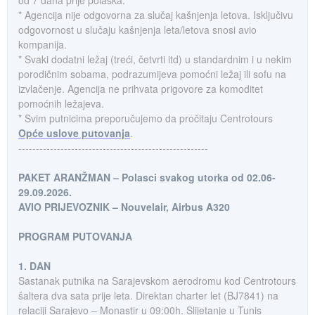
od 7 dana prije polaska.
* Agencija nije odgovorna za slučaj kašnjenja letova. Isključivu
odgovornost u slučaju kašnjenja leta/letova snosi avio
kompanija.
* Svaki dodatni ležaj (treći, četvrti itd) u standardnim i u nekim
porodičnim sobama, podrazumijeva pomoćni ležaj ili sofu na
izvlačenje. Agencija ne prihvata prigovore za komoditet
pomoćnih ležajeva.
* Svim putnicima preporučujemo da pročitaju Centrotours
Opće uslove putovanja
.
------------------------------------------------------
PAKET ARANŽMAN – Polasci svakog utorka od 02.06-
29.09.2026.
AVIO PRIJEVOZNIK – Nouvelair, Airbus A320
PROGRAM PUTOVANJA
1. DAN
Sastanak putnika na Sarajevskom aerodromu kod Centrotours
šaltera dva sata prije leta. Direktan charter let (BJ7841) na
relaciji Sarajevo – Monastir u 09:00h. Slijetanje u Tunis