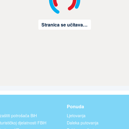
Stranica se učitava…
Ponuda
zaštiti potrošača BiH
Ljetovanja
urističkoj djelatnosti FBiH
Daleka putovanja