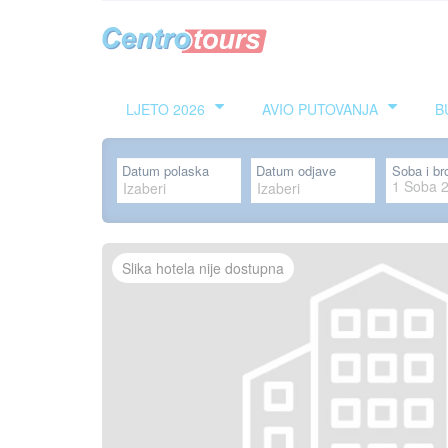
LJETO 2026
AVIO PUTOVANJA
B
Datum polaska
Datum odjave
Soba i br
1
Soba
Slika hotela nije dostupna