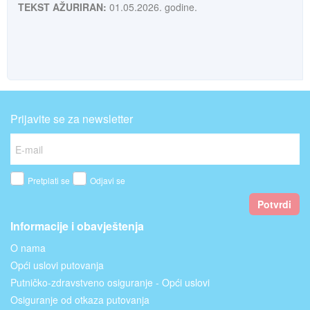
TEKST AŽURIRAN:
01.05.2026. godine.
Prijavite se za newsletter
Pretplati se
Odjavi se
Potvrdi
Informacije i obavještenja
O nama
Opći uslovi putovanja
Putničko-zdravstveno osiguranje - Opći uslovi
Osiguranje od otkaza putovanja