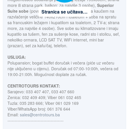
more ili strana park, balkon; za najviše 3 osobe),
Superior
Suite sobe
(površine 47m², dnevni boravak sa kaučem na
Stranica se učitava…
razvlačenje veličine 140x210cm i toaletom + soba na spratu
sa francuskim ležajem i kupatilom sa toaletom, 2 TV-a; strana
more, za najviše 4 osobe). Sve sobe su klimatizovane i imaju
kupatilo sa tušem, fen za sušenje kose, radni sto i stolicu, sef,
nekoliko ormara, LCD SAT TV, WiFi internet, mini bar
(prazan), set za kafu/čaj, telefon.
USLUGA:
Polupansion; bogat buffet doručak i večera (piće uz večeru
nije uključeno u cijenu). Doručak od 07:00-10:00h, večera od
19:00-21:00h. Mogućnost doplate za ručak.
CENTROTOURS KONTAKT:
Sarajevo: 033 407 407, 033 407 660
Zenica: 032 409 409; Viber 061 032 465
Tuzla: 035 283 666; Viber 061 029 169
Viber/WhatsApp broj: 061 376 644
Email:
sales@centrotours.ba
---------------------------------------