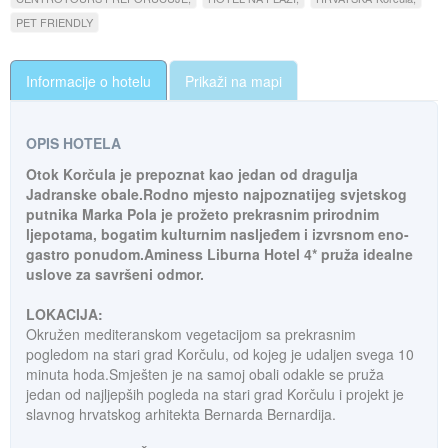
PET FRIENDLY
Informacije o hotelu
Prikaži na mapi
OPIS HOTELA
Otok Korčula je prepoznat kao jedan od dragulja
Jadranske obale.Rodno mjesto najpoznatijeg svjetskog
putnika Marka Pola je prožeto prekrasnim prirodnim
ljepotama, bogatim kulturnim nasljeđem i izvrsnom eno-
gastro ponudom.Aminess Liburna Hotel 4* pruža idealne
uslove za savršeni odmor
.
LOKACIJA:
Okružen mediteranskom vegetacijom sa prekrasnim
pogledom na stari grad Korčulu, od kojeg je udaljen svega 10
minuta hoda.Smješten je na samoj obali odakle se pruža
jedan od najljepših pogleda na stari grad Korčulu i projekt je
slavnog hrvatskog arhitekta Bernarda Bernardija
.