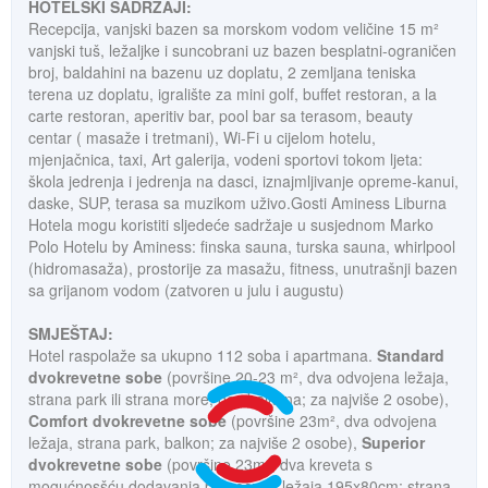
H
OTELSKI SADRŽAJI:
Recepcija, vanjski bazen sa morskom vodom veličine 15
m²
vanjski tuš, ležaljke i suncobrani uz bazen besplatni-ograničen
broj, baldahini na bazenu uz doplatu, 2 zemljana teniska
terena uz doplatu, igralište za mini golf, buffet restoran, a la
carte restoran, aperitiv bar, pool bar sa terasom, beauty
centar ( masaže i tretmani), Wi-Fi u cijelom hotelu,
mjenjačnica, taxi, Art galerija, vodeni sportovi tokom ljeta:
škola jedrenja i jedrenja na dasci, iznajmljivanje opreme-kanui,
daske, SUP, terasa sa muzikom uživo.Gosti Aminess Liburna
Hotela mogu koristiti sljedeće sadržaje u susjednom Marko
Polo Hotelu by Aminess: finska sauna, turska sauna, whirlpool
(hidromasaža), prostorije za masažu, fitness, unutrašnji bazen
sa grijanom vodom (zatvoren u julu i augustu)
SMJEŠTAJ:
Hotel raspolaže sa ukupno 112 soba i apartmana.
Standard
dvokrevetne sobe
(površine 20-23 m², dva odvojena ležaja,
strana park ili strana more; bez balkona; za najviše 2 osobe),
Comfort dvokrevetne sobe
(površine 23m², dva odvojena
ležaja, strana park, balkon; za najviše 2 osobe),
Superior
dvokrevetne sobe
(površine 23m², dva kreveta s
mogućnosšću dodavanja pomoćnog ležaja 195x80cm; strana