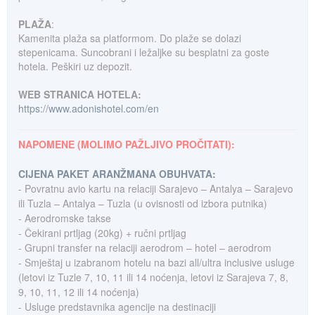
PLAŽA
:
Kamenita plaža sa platformom. Do plaže se dolazi
stepenicama. Suncobrani i ležaljke su besplatni za goste
hotela. Peškiri uz depozit.
WEB STRANICA HOTELA:
https://www.adonishotel.com/en
NAPOMENE (MOLIMO PAŽLJIVO PROČITATI):
CIJENA PAKET ARANŽMANA OBUHVATA:
- Povratnu avio kartu na relaciji Sarajevo – Antalya – Sarajevo
ili Tuzla – Antalya – Tuzla (u ovisnosti od izbora putnika)
- Aerodromske takse
- Čekirani prtljag (20kg) + ručni prtljag
- Grupni transfer na relaciji aerodrom – hotel – aerodrom
- Smještaj u izabranom hotelu na bazi all/ultra inclusive usluge
(letovi iz Tuzle 7, 10, 11 ili 14 noćenja, letovi iz Sarajeva 7, 8,
9, 10, 11, 12 ili 14 noćenja)
- Usluge predstavnika agencije na destinaciji