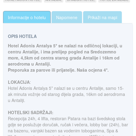
Informacije o hotelu
Napomene
Prikaži na mapi
OPIS HOTELA
Hotel Adonis Antalya 5* se nalazi na odličnoj lokaciji, u
centru Antalije, i ima prelijep pogled na Sredozemno
more, 4,5km od centra starog grada Antalije i 16km od
aerodroma u Antaliji.
Preporuka za parove ili prijatelje. Naša ocjena 4*.
LOKACIJA
:
Hotel Adonis Antalya 5* nalazi se u centru Antalije, samo 15-
ak minuta vožnje od starog dijela grada, 16km od aerodroma
u Antaliji.
HOTELSKI SADRŽAJI:
Recepcija 24h, 4 lifta, restoran Patara na bazi švedskog stola
gdje se poslužuje doručak, ručak i večera, lobby bar (24h), bar
na bazenu, vanjski bazen sa vodenim toboganima, Spa &