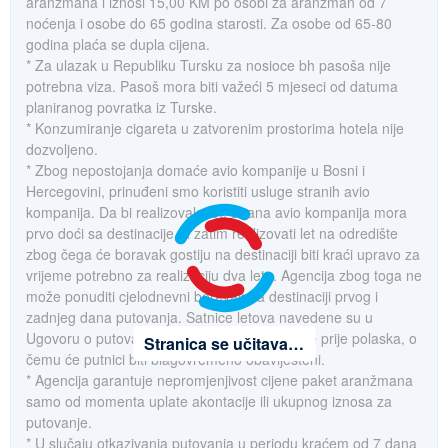
aranžmana i iznosi 15,00 KM po osobi za aranžman od 7
noćenja i osobe do 65 godina starosti. Za osobe od 65-80
godina plaća se dupla cijena.
* Za ulazak u Republiku Tursku za nosioce bh pasoša nije
potrebna viza. Pasoš mora biti važeći 5 mjeseci od datuma
planiranog povratka iz Turske.
* Konzumiranje cigareta u zatvorenim prostorima hotela nije
dozvoljeno.
* Zbog nepostojanja domaće avio kompanije u Bosni i
Hercegovini, prinuđeni smo koristiti usluge stranih avio
kompanija. Da bi realizovala let, strana avio kompanija mora
prvo doći sa destinacije, a zatim realizovati let na odredište
zbog čega će boravak gostiju na destinaciji biti kraći upravo za
vrijeme potrebno za realizaciju dva leta. Agencija zbog toga ne
može ponuditi cjelodnevni boravak na destinaciji prvog i
zadnjeg dana putovanja. Satnice letova navedene su u
Ugovoru o putovanju, i mogu biti promijenjene prije polaska, o
Stranica se učitava…
čemu će putnici biti blagovremeno obaviješteni.
* Agencija garantuje nepromjenjivost cijene paket aranžmana
samo od momenta uplate akontacije ili ukupnog iznosa za
putovanje.
* U slučaju otkazivanja putovanja u periodu kraćem od 7 dana