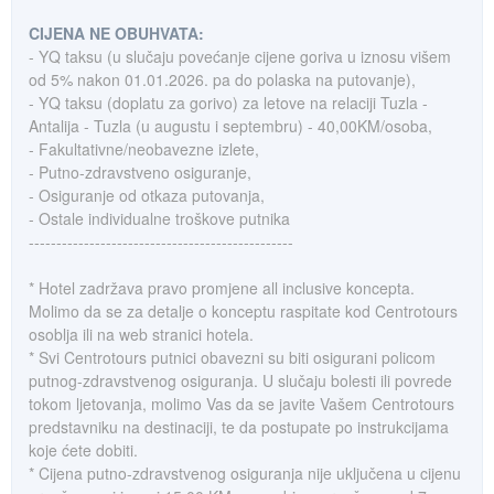
CIJENA NE OBUHVATA:
- YQ taksu (u slučaju povećanje cijene goriva u iznosu višem
od 5% nakon 01.01.2026. pa do polaska na putovanje),
- YQ taksu (doplatu za gorivo) za letove na relaciji Tuzla -
Antalija - Tuzla (u augustu i septembru) - 40,00KM/osoba,
- Fakultativne/neobavezne izlete,
- Putno-zdravstveno osiguranje,
- Osiguranje od otkaza putovanja,
- Ostale individualne troškove putnika
------------------------------------------------
* Hotel zadržava pravo promjene all inclusive koncepta.
Molimo da se za detalje o konceptu raspitate kod Centrotours
osoblja ili na web stranici hotela.
* Svi Centrotours putnici obavezni su biti osigurani policom
putnog-zdravstvenog osiguranja. U slučaju bolesti ili povrede
tokom ljetovanja, molimo Vas da se javite Vašem Centrotours
predstavniku na destinaciji, te da postupate po instrukcijama
koje ćete dobiti.
* Cijena putno-zdravstvenog osiguranja nije uključena u cijenu