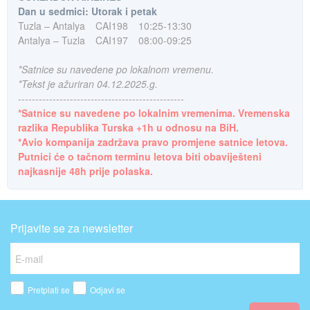
Dan u sedmici: Utorak i petak
Tuzla – Antalya
CAI198
10:25-13:30
Antalya – Tuzla
CAI197
08:00-09:25
*Satnice su navedene po lokalnom vremenu.
*Tekst je ažuriran 04.12.2025.g.
------------------------------------------------
*Satnice su navedene po lokalnim vremenima. Vremenska
razlika Republika Turska +1h u odnosu na BiH.
*Avio kompanija zadržava pravo promjene satnice letova.
Putnici će o tačnom terminu letova biti obaviješteni
najkasnije 48h prije polaska.
Prijavite se za newsletter
Pretplati se
Odjavi se