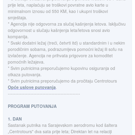
prije leta, naplaćuju se troškovi povratne avio karte u
minimalnom iznosu od 550 KM, kao i ukupni troškovi
smještaja.
* Agencija nije odgovorna za slučaj kašnjenja letova. Isključivu
odgovornost u slučaju kašnjenja leta/letova snosi avio
kompanija.
* Svaki dodatni ležaj (treći, četvrti itd) u standardnim i u nekim
porodičnim sobama, podrazumijeva pomoćni ležaj ili sofu na
izvlačenje. Agencija ne prihvata prigovore za komoditet
pomoćnih ležajeva.
* Svim putnicima preporučujemo kupovinu osiguranja od
otkaza putovanja.
* Svim putnicima preporučujemo da pročitaju Centrotours
Opće uslove putovanja
.
------------------------------------------------
PROGRAM PUTOVANJA
1. DAN
Sastanak putnika na Sarajevskom aerodromu kod šaltera
„Centrotours" dva sata prije leta; Direktan let na relaciji