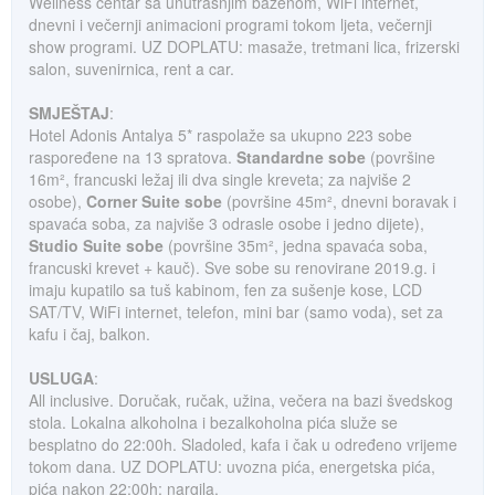
Wellness centar sa unutrašnjim bazenom, WiFi internet,
dnevni i večernji animacioni programi tokom ljeta, večernji
show programi. UZ DOPLATU: masaže, tretmani lica, frizerski
salon, suvenirnica, rent a car.
SMJEŠTAJ
:
Hotel Adonis Antalya 5* raspolaže sa ukupno 223 sobe
raspoređene na 13 spratova.
Standardne sobe
(površine
16m², francuski ležaj ili dva single kreveta; za najviše 2
osobe),
Corner Suite sobe
(površine 45m², dnevni boravak i
spavaća soba, za najviše 3 odrasle osobe i jedno dijete),
Studio Suite sobe
(površine 35m², jedna spavaća soba,
francuski krevet + kauč). Sve sobe su renovirane 2019.g. i
imaju kupatilo sa tuš kabinom, fen za sušenje kose, LCD
SAT/TV, WiFi internet, telefon, mini bar (samo voda), set za
kafu i čaj, balkon.
USLUGA
:
All inclusive. Doručak, ručak, užina, večera na bazi švedskog
stola. Lokalna alkoholna i bezalkoholna pića služe se
besplatno do 22:00h. Sladoled, kafa i čak u određeno vrijeme
tokom dana. UZ DOPLATU: uvozna pića, energetska pića,
pića nakon 22:00h; nargila.