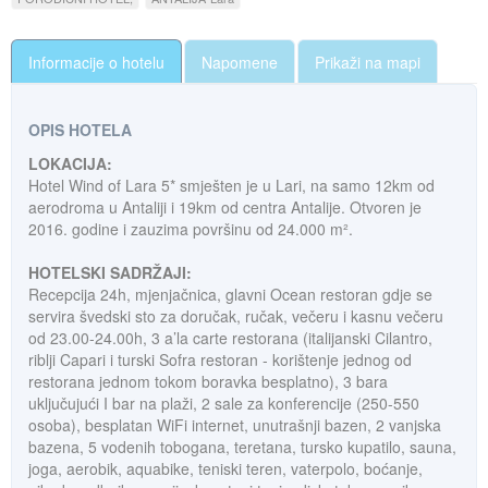
Informacije o hotelu
Napomene
Prikaži na mapi
OPIS HOTELA
LOKACIJA:
Hotel Wind of Lara 5* smješten je u Lari, na samo 12km od
aerodroma u Antaliji i 19km od centra Antalije. Otvoren je
2016. godine i zauzima površinu od 24.000 m².
HOTELSKI SADRŽAJI:
Recepcija 24h, mjenjačnica, glavni Ocean restoran gdje se
servira švedski sto za doručak, ručak, večeru i kasnu večeru
od 23.00-24.00h, 3 a’la carte restorana (italijanski Cilantro,
riblji Capari i turski Sofra restoran - korištenje jednog od
restorana jednom tokom boravka besplatno), 3 bara
uključujući I bar na plaži, 2 sale za konferencije (250-550
osoba), besplatan WiFi internet, unutrašnji bazen, 2 vanjska
bazena, 5 vodenih tobogana, teretana, tursko kupatilo, sauna,
joga, aerobik, aquabike, teniski teren, vaterpolo, boćanje,