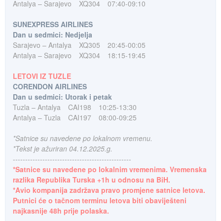
Antalya – Sarajevo
XQ304
07:40-09:10
SUNEXPRESS AIRLINES
Dan u sedmici: Nedjelja
Sarajevo – Antalya
XQ305
20:45-00:05
Antalya – Sarajevo
XQ304
18:15-19:45
LETOVI IZ TUZLE
CORENDON AIRLINES
Dan u sedmici: Utorak i petak
Tuzla – Antalya
CAI198
10:25-13:30
Antalya – Tuzla
CAI197
08:00-09:25
*Satnice su navedene po lokalnom vremenu.
*Tekst je ažuriran 04.12.2025.g.
------------------------------------------------
*Satnice su navedene po lokalnim vremenima. Vremenska
razlika Republika Turska +1h u odnosu na BiH.
*Avio kompanija zadržava pravo promjene satnice letova.
Putnici će o tačnom terminu letova biti obaviješteni
najkasnije 48h prije polaska.