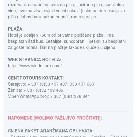
rezervaciju unaprijed, uvozna pića, flaširana pića, specijalna
vina, uvozna vina, svježi voćni sokovi (osim na doručku), sva
pića u lobby baru nakon ponoći, room service.
PLAŽA:
Hotel je udaljen 750m od privatne pješčane plaže i ima
besplatan šatl bus. Ležaljke, suncobrani i peškiri su besplatni
za goste hotela. Bar na plaži je takođe uključen u cijenu.
WEB STRANICA HOTELA:
https://www.windoflara.com/
CENTROTOURS KONTAKT:
Sarajevo: + 387 (0)33 407 407, 033 407 660
Zenica: + 387 (0)32 409 409
Viber/WhatsApp broj: + 387 (0)61 376 644
NAPOMENE (MOLIMO PAŽLJIVO PROČITATI):
CIJENA PAKET ARANŽMANA OBUHVATA: