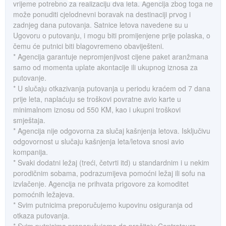
vrijeme potrebno za realizaciju dva leta. Agencija zbog toga ne
može ponuditi cjelodnevni boravak na destinaciji prvog i
zadnjeg dana putovanja. Satnice letova navedene su u
Ugovoru o putovanju, i mogu biti promijenjene prije polaska, o
čemu će putnici biti blagovremeno obaviješteni.
* Agencija garantuje nepromjenjivost cijene paket aranžmana
samo od momenta uplate akontacije ili ukupnog iznosa za
putovanje.
* U slučaju otkazivanja putovanja u periodu kraćem od 7 dana
prije leta, naplaćuju se troškovi povratne avio karte u
minimalnom iznosu od 550 KM, kao i ukupni troškovi
smještaja.
* Agencija nije odgovorna za slučaj kašnjenja letova. Isključivu
odgovornost u slučaju kašnjenja leta/letova snosi avio
kompanija.
* Svaki dodatni ležaj (treći, četvrti itd) u standardnim i u nekim
porodičnim sobama, podrazumijeva pomoćni ležaj ili sofu na
izvlačenje. Agencija ne prihvata prigovore za komoditet
pomoćnih ležajeva.
* Svim putnicima preporučujemo kupovinu osiguranja od
otkaza putovanja.