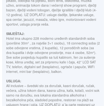
pikado, odbojka na pijesku, stoni tenis, diskoteka, muzika
uživo, animacija tokom dana i večernji show programi, dječiji
bazen, dječiji vodeni tobogan, dječije igralište i dječiji klub (4-
12 godina). UZ DOPLATU: usluge dadilje, ljekarske usluge,
spa centar, jacuzzi, masaža, video igre, motorizovani vodeni
sportovi, usluga pranja veša.
SMJEŠTAJ:
Hotel ima ukupno 228 moderno uređenih standardnih soba
(površine 30m² , za najviše 3+1 osobu), 18 connecting soba (2
sobe odvojene vratima, 2 kupatila), 12 porodičnih soba (sa
dva kupatila i dvije odvojene prostorije, max 4 osobe, 52m²).
Sve sobe posjeduju kupatilo sa tuš kabinom, fen za sušenje
kose, klima uređaj, set za pripremu kafe i čaja, 42” LCD SAT
TV, telefon, digitalni sef (besplatno), ogrtače i papuče, WiFi
internet, mini bar (besplatno), balkon.
USLUGA:
All inclusive – švedski sto za doručak, kasni doručak, ručak,
večera, užina tokom dana, kasna užina, kafa, kolači, voćni sok
samo na doručku, sva lokalna standardna alkoholna i
bezalkoholna pića, sladoled popodne, restoran na plaži sa
uslugom hrane i pića. UZ DOPLATU: a`la carte restorani uz