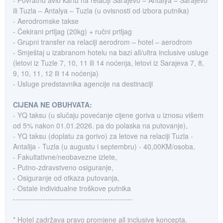
- Povratnu avio kartu na relaciji Sarajevo – Antalya – Sarajevo
ili Tuzla – Antalya – Tuzla (u ovisnosti od izbora putnika)
- Aerodromske takse
- Čekirani prtljag (20kg) + ručni prtljag
- Grupni transfer na relaciji aerodrom – hotel – aerodrom
- Smještaj u izabranom hotelu na bazi all/ultra inclusive usluge
(letovi iz Tuzle 7, 10, 11 ili 14 noćenja, letovi iz Sarajeva 7, 8,
9, 10, 11, 12 ili 14 noćenja)
- Usluge predstavnika agencije na destinaciji
CIJENA NE OBUHVATA:
- YQ taksu (u slučaju povećanje cijene goriva u iznosu višem
od 5% nakon 01.01.2026. pa do polaska na putovanje),
- YQ taksu (doplatu za gorivo) za letove na relaciji Tuzla -
Antalija - Tuzla (u augustu i septembru) - 40,00KM/osoba,
- Fakultativne/neobavezne izlete,
- Putno-zdravstveno osiguranje,
- Osiguranje od otkaza putovanja,
- Ostale individualne troškove putnika
------------------------------------------------
* Hotel zadržava pravo promjene all inclusive koncepta.