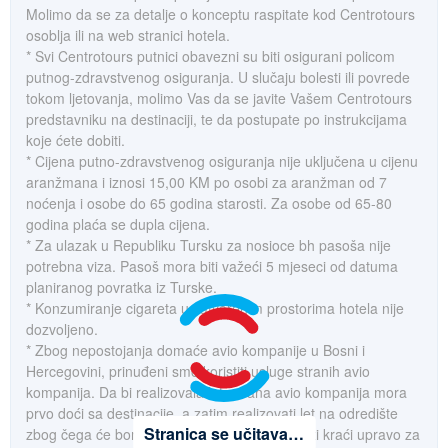
Molimo da se za detalje o konceptu raspitate kod Centrotours
osoblja ili na web stranici hotela.
* Svi Centrotours putnici obavezni su biti osigurani policom
putnog-zdravstvenog osiguranja. U slučaju bolesti ili povrede
tokom ljetovanja, molimo Vas da se javite Vašem Centrotours
predstavniku na destinaciji, te da postupate po instrukcijama
koje ćete dobiti.
* Cijena putno-zdravstvenog osiguranja nije uključena u cijenu
aranžmana i iznosi 15,00 KM po osobi za aranžman od 7
noćenja i osobe do 65 godina starosti. Za osobe od 65-80
godina plaća se dupla cijena.
* Za ulazak u Republiku Tursku za nosioce bh pasoša nije
potrebna viza. Pasoš mora biti važeći 5 mjeseci od datuma
planiranog povratka iz Turske.
* Konzumiranje cigareta u zatvorenim prostorima hotela nije
dozvoljeno.
* Zbog nepostojanja domaće avio kompanije u Bosni i
Hercegovini, prinuđeni smo koristiti usluge stranih avio
kompanija. Da bi realizovala let, strana avio kompanija mora
prvo doći sa destinacije, a zatim realizovati let na odredište
Stranica se učitava…
zbog čega će boravak gostiju na destinaciji biti kraći upravo za