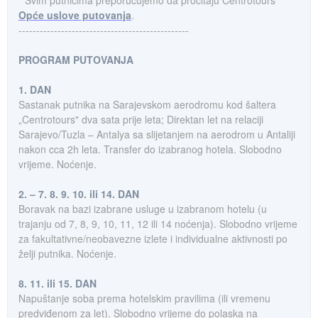
* Svim putnicima preporučujemo da pročitaju Centrotours
Opće uslove putovanja
.
------------------------------------------------
PROGRAM PUTOVANJA
1. DAN
Sastanak putnika na Sarajevskom aerodromu kod šaltera
„Centrotours" dva sata prije leta; Direktan let na relaciji
Sarajevo/Tuzla – Antalya sa slijetanjem na aerodrom u Antaliji
nakon cca 2h leta. Transfer do izabranog hotela. Slobodno
vrijeme. Noćenje.
2. – 7. 8. 9. 10. ili 14. DAN
Boravak na bazi izabrane usluge u izabranom hotelu (u
trajanju od 7, 8, 9, 10, 11, 12 ili 14 noćenja). Slobodno vrijeme
za fakultativne/neobavezne izlete i individualne aktivnosti po
želji putnika. Noćenje.
8. 11. ili 15. DAN
Napuštanje soba prema hotelskim pravilima (ili vremenu
predviđenom za let). Slobodno vrijeme do polaska na