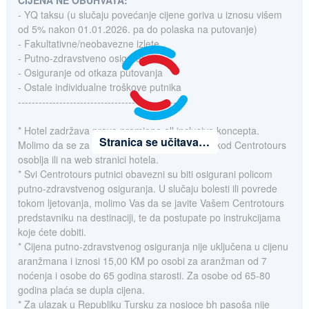
CIJENA NE OBUHVATA:
- YQ taksu (u slučaju povećanje cijene goriva u iznosu višem
od 5% nakon 01.01.2026. pa do polaska na putovanje)
- Fakultativne/neobavezne izlete
- Putno-zdravstveno osiguranje
- Osiguranje od otkaza putovanja
- Ostale individualne troškove putnika
------------------------------------------------
* Hotel zadržava pravo promjene all inclusive koncepta.
Stranica se učitava…
Molimo da se za detalje o konceptu raspitate kod Centrotours
osoblja ili na web stranici hotela.
* Svi Centrotours putnici obavezni su biti osigurani policom
putno-zdravstvenog osiguranja. U slučaju bolesti ili povrede
tokom ljetovanja, molimo Vas da se javite Vašem Centrotours
predstavniku na destinaciji, te da postupate po instrukcijama
koje ćete dobiti.
* Cijena putno-zdravstvenog osiguranja nije uključena u cijenu
aranžmana i iznosi 15,00 KM po osobi za aranžman od 7
noćenja i osobe do 65 godina starosti. Za osobe od 65-80
godina plaća se dupla cijena.
* Za ulazak u Republiku Tursku za nosioce bh pasoša nije