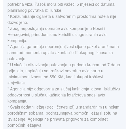
potrebna viza. Pasoš mora biti važeći 5 mjeseci od datuma
planiranog povratka iz Turske.
* Konzumiranje cigareta u zatvorenim prostorima hotela nije
dozvoljeno.
* Zbog nepostojanja domaće avio kompanije u Bosni i
Hercegovini, prinuđeni smo koristiti usluge stranih avio
kompanija.
* Agencija garantuje nepromjenjivost cijene paket aranžmana
samo od momenta uplate akontacije ili ukupnog iznosa za
putovanje.
* U slučaju otkazivanja putovanja u periodu kraćem od 7 dana
prije leta, naplaćuju se troškovi povratne avio karte u
minimalnom iznosu od 550 KM, kao i ukupni troškovi
smještaja.
* Agencija nije odgovorna za slučaj kašnjenja letova. Isključivu
odgovornost u slučaju kašnjenja leta/letova snosi avio
kompanija.
* Svaki dodatni ležaj (treći, četvrti itd) u standardnim i u nekim
porodičnim sobama, podrazumijeva pomoćni ležaj ili sofu na
izvlačenje. Agencija ne prihvata prigovore za komoditet
pomoćnih ležajeva.