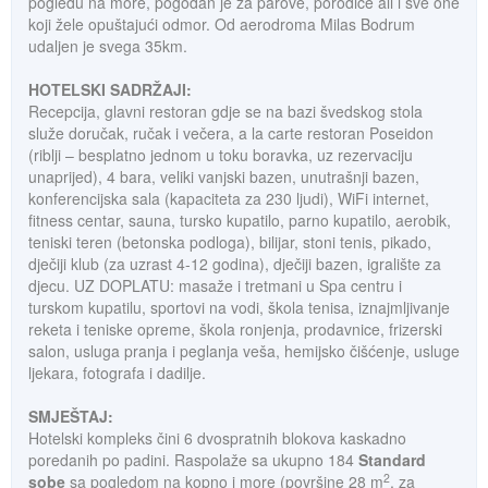
pogledu na more, pogodan je za parove, porodice ali i sve one
koji žele opuštajući odmor. Od aerodroma Milas Bodrum
udaljen je svega 35km.
HOTELSKI SADRŽAJI:
Recepcija, glavni restoran gdje se na bazi švedskog stola
služe doručak, ručak i večera, a la carte restoran Poseidon
(riblji – besplatno jednom u toku boravka, uz rezervaciju
unaprijed), 4 bara, veliki vanjski bazen, unutrašnji bazen,
konferencijska sala (kapaciteta za 230 ljudi), WiFi internet,
fitness centar, sauna, tursko kupatilo, parno kupatilo, aerobik,
teniski teren (betonska podloga), bilijar, stoni tenis, pikado,
dječiji klub (za uzrast 4-12 godina), dječiji bazen, igralište za
djecu. UZ DOPLATU: masaže i tretmani u Spa centru i
turskom kupatilu, sportovi na vodi, škola tenisa, iznajmljivanje
reketa i teniske opreme, škola ronjenja, prodavnice, frizerski
salon, usluga pranja i peglanja veša, hemijsko čišćenje, usluge
ljekara, fotografa i dadilje.
SMJEŠTAJ:
Hotelski kompleks čini 6 dvospratnih blokova kaskadno
poredanih po padini. Raspolaže sa ukupno 184
Standard
2
sobe
sa pogledom na kopno i more (površine 28 m
, za