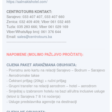
https://salmakishotel.com/
CENTROTOURS KONTAKT:
Sarajevo: 033 407 407, 033 407 660
Zenica: 032 409 409; Viber 061 032 465
Tuzla: 035 283 666; Viber 061 029 169
Viber/WhatsApp broj: 061 376 644
Email:
sales@centrotours.ba
------------------------------------------------
NAPOMENE (MOLIMO PAŽLJIVO PROČITATI):
CIJENA PAKET ARANŽMANA OBUHVATA:
- Povratnu avio kartu na relaciji Sarajevo – Bodrum – Sarajevo
- Aerodromske takse
- Čekirani prtljag (20kg) + ručni prtljag
- Grupni transfer na relaciji aerodrom – hotel – aerodrom
- Smještaj u izabranom hotelu na bazi all/ultra inclusive usluge
(letovi iz Sarajeva 7 ili 14 noćenja)
- Usluge predstavnika agencije na destinaciji