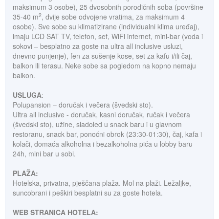
maksimum 3 osobe), 25 dvosobnih porodičnih soba (površine
2
35-40 m
, dvije sobe odvojene vratima, za maksimum 4
osobe). Sve sobe su klimatizirane (individualni klima uređaj),
imaju LCD SAT TV, telefon, sef, WiFi internet, mini-bar (voda i
sokovi – besplatno za goste na ultra all inclusive usluzi,
dnevno punjenje), fen za sušenje kose, set za kafu i/ili čaj,
balkon ili terasu. Neke sobe sa pogledom na kopno nemaju
balkon.
USLUGA
:
Polupansion – doručak i večera (švedski sto).
Ultra all inclusive - doručak, kasni doručak, ručak i večera
(švedski sto), užine, sladoled u snack baru i u glavnom
restoranu, snack bar, ponoćni obrok (23:30-01:30), čaj, kafa i
kolači, domaća alkoholna i bezalkoholna pića u lobby baru
24h, mini bar u sobi.
PLAŽA:
Hotelska, privatna, pješčana plaža. Mol na plaži. Ležaljke,
suncobrani i peškiri besplatni su za goste hotela.
WEB STRANICA HOTELA: