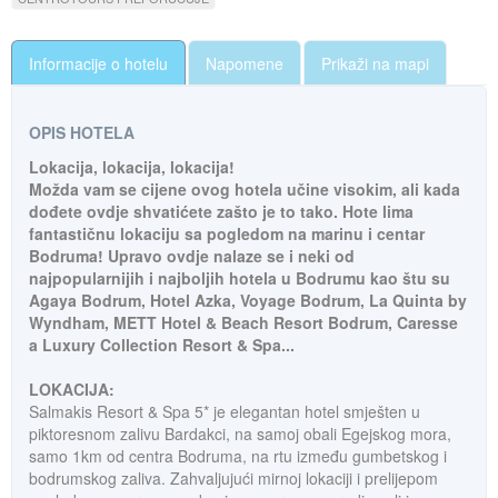
Informacije o hotelu
Napomene
Prikaži na mapi
OPIS HOTELA
L
okacija, lokacija, lokacija!
Možda vam se cijene ovog hotela učine visokim, ali kada
dođete ovdje shvatićete zašto je to tako. Hote lima
fantastičnu lokaciju sa pogledom na marinu i centar
Bodruma! Upravo ovdje nalaze se i neki od
najpopularnijih i najboljih hotela u Bodrumu kao štu su
Agaya Bodrum, Hotel Azka, Voyage Bodrum, La Quinta by
Wyndham, METT Hotel & Beach Resort Bodrum, Caresse
a Luxury Collection Resort & Spa...
LOKACIJA:
Salmakis Resort & Spa 5* je elegantan hotel smješten u
piktoresnom zalivu Bardakci, na samoj obali Egejskog mora,
samo 1km od centra Bodruma, na rtu između gumbetskog i
bodrumskog zaliva. Zahvaljujući mirnoj lokaciji i prelijepom