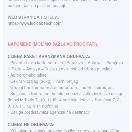
bazenu, bar na plaži ne postoji.
WEB STRANICA HOTELA:
https://www.lucidabeach.com/
NAPOMENE (MOLIMO PAŽLJIVO PROČITATI):
CIJENA PAKET ARANŽMANA OBUHVATA:
- Povratnu avio kartu na relaciji Sarajevo – Antalya – Sarajevo
ili Tuzla – Antalya – Tuzla (u ovisnosti od izbora putnika)
- Aerodromske takse
- Čekirani prtljag (20kg) + ručni prtljag
- Grupni transfer na relaciji aerodrom – hotel – aerodrom
- Smještaj u izabranom hotelu na bazi all/ultra inclusive usluge
(letovi iz Tuzle 7, 10, 11 ili 14 noćenja, letovi iz Sarajeva 7, 8,
9, 10, 11, 12 ili 14 noćenja)
- Usluge predstavnika agencije na destinaciji
CIJENA NE OBUHVATA:
- YQ taksu (u slučaju povećanje cijene goriva u iznosu višem