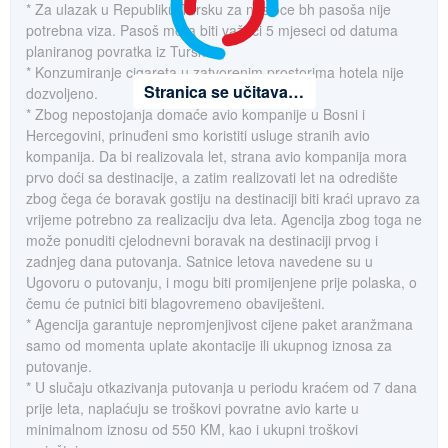
* Za ulazak u Republiku Tursku za nosioce bh pasoša nije
potrebna viza. Pasoš mora biti važeći 5 mjeseci od datuma
planiranog povratka iz Turske.
* Konzumiranje cigareta u zatvorenim prostorima hotela nije
Stranica se učitava…
dozvoljeno.
* Zbog nepostojanja domaće avio kompanije u Bosni i
Hercegovini, prinuđeni smo koristiti usluge stranih avio
kompanija. Da bi realizovala let, strana avio kompanija mora
prvo doći sa destinacije, a zatim realizovati let na odredište
zbog čega će boravak gostiju na destinaciji biti kraći upravo za
vrijeme potrebno za realizaciju dva leta. Agencija zbog toga ne
može ponuditi cjelodnevni boravak na destinaciji prvog i
zadnjeg dana putovanja. Satnice letova navedene su u
Ugovoru o putovanju, i mogu biti promijenjene prije polaska, o
čemu će putnici biti blagovremeno obaviješteni.
* Agencija garantuje nepromjenjivost cijene paket aranžmana
samo od momenta uplate akontacije ili ukupnog iznosa za
putovanje.
* U slučaju otkazivanja putovanja u periodu kraćem od 7 dana
prije leta, naplaćuju se troškovi povratne avio karte u
minimalnom iznosu od 550 KM, kao i ukupni troškovi