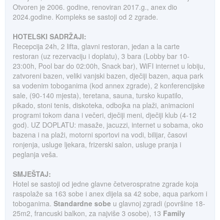
Otvoren je 2006. godine, renoviran 2017.g., anex dio
2024.godine. Kompleks se sastoji od 2 zgrade.
HOTELSKI SADRŽAJI:
Recepcija 24h, 2 lifta, glavni restoran, jedan a la carte
restoran (uz rezervaciju i doplatu), 3 bara (Lobby bar 10-
23:00h, Pool bar do 02:00h, Snack bar), WiFI internet u lobiju,
zatvoreni bazen, veliki vanjski bazen, dječiji bazen, aqua park
sa vodenim toboganima (kod annex zgrade), 2 konferencijske
sale, (90-140 mjesta), teretana, sauna, tursko kupatilo,
pikado, stoni tenis, diskoteka, odbojka na plaži, animacioni
programi tokom dana i večeri, dječiji meni, dječiji klub (4-12
god). UZ DOPLATU: masaže, jacuzzi, internet u sobama, oko
bazena i na plaži, motorni sportovi na vodi, bilijar, časovi
ronjenja, usluge ljekara, frizerski salon, usluge pranja i
peglanja veša.
SMJEŠTAJ:
Hotel se sastoji od jedne glavne četverospratne zgrade koja
raspolaže sa 163 sobe i anex dijela sa 42 sobe, aqua parkom i
toboganima.
Standardne sobe
u glavnoj zgradi (površine 18-
25m2, francuski balkon, za najviše 3 osobe), 13
Family