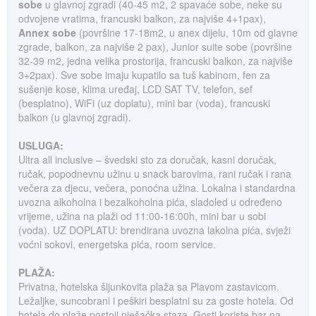
sobe
u glavnoj zgradi (40-45 m2, 2 spavaće sobe, neke su
odvojene vratima, francuski balkon, za najviše 4+1pax),
Annex sobe
(površine 17-18m2, u anex dijelu, 10m od glavne
zgrade, balkon, za najviše 2 pax), Junior suite sobe (površine
32-39 m2, jedna velika prostorija, francuski balkon, za najviše
3+2pax). Sve sobe imaju kupatilo sa tuš kabinom, fen za
sušenje kose, klima uređaj, LCD SAT TV, telefon, sef
(besplatno), WiFi (uz doplatu), mini bar (voda), francuski
balkon (u glavnoj zgradi).
USLUGA:
Ultra all inclusive – švedski sto za doručak, kasni doručak,
ručak, popodnevnu užinu u snack barovima, rani ručak i rana
večera za djecu, večera, ponoćna užina. Lokalna i standardna
uvozna alkoholna i bezalkoholna pića, sladoled u određeno
vrijeme, užina na plaži od 11:00-16:00h, mini bar u sobi
(voda). UZ DOPLATU: brendirana uvozna lakolna pića, svježi
voćni sokovi, energetska pića, room service.
PLAŽA:
Privatna, hotelska šljunkovita plaža sa Plavom zastavicom.
Ležaljke, suncobrani i peškiri besplatni su za goste hotela. Od
hotela do plaže postoji pješačka staza. Gosti koriste bar na