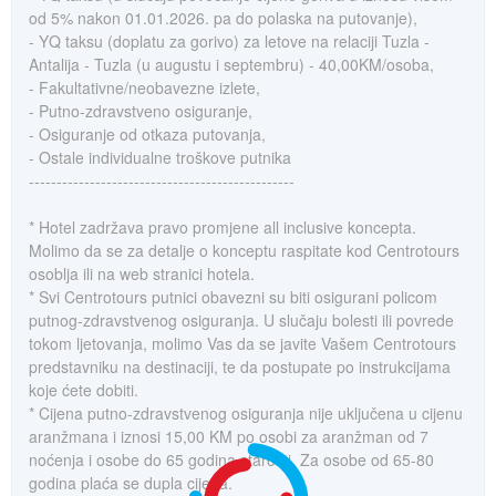
od 5% nakon 01.01.2026. pa do polaska na putovanje),
- YQ taksu (doplatu za gorivo) za letove na relaciji Tuzla -
Antalija - Tuzla (u augustu i septembru) - 40,00KM/osoba,
- Fakultativne/neobavezne izlete,
- Putno-zdravstveno osiguranje,
- Osiguranje od otkaza putovanja,
- Ostale individualne troškove putnika
------------------------------------------------
* Hotel zadržava pravo promjene all inclusive koncepta.
Molimo da se za detalje o konceptu raspitate kod Centrotours
osoblja ili na web stranici hotela.
* Svi Centrotours putnici obavezni su biti osigurani policom
putnog-zdravstvenog osiguranja. U slučaju bolesti ili povrede
tokom ljetovanja, molimo Vas da se javite Vašem Centrotours
predstavniku na destinaciji, te da postupate po instrukcijama
koje ćete dobiti.
* Cijena putno-zdravstvenog osiguranja nije uključena u cijenu
aranžmana i iznosi 15,00 KM po osobi za aranžman od 7
noćenja i osobe do 65 godina starosti. Za osobe od 65-80
godina plaća se dupla cijena.