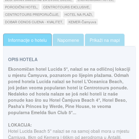
PORODIČNI HOTEL
CENTROTOURS EXCLUSIVE
CENTROTOURS PREPORUČUJE
HOTEL NA PLAŽI
DOBAR ODNOS CIJENA - KVALITET
KEMER-Čamyuva
Informacije o hotelu
Napomene
Prikaži na mapi
OPIS HOTELA
Ekonomičan hotel Lucida 5*, nalazi se na odličnoj lokaciji
u mjestu Čamyuva, poznatom po lijepim plažama. Odmah
pored hotela Lucida nalazi se hotel L'Oceanica Beach,
još jedan veoma popularan hotel iz Centrotours ponude.
Nedaleko od hotela nalaze se još neki hoteli iz naše
ponude kao što su Hotel Čamjuva Beach 4*, Hotel Beso,
Pasha's Princes by Werde, Pine House, te veoma
popularna Emelda Sun Club 5*...
LOKACIJA:
Hotel Lucida Beach 5* nalazi se na samoj obali mora u mjestu
Čamjuva, 8km od Kemera i 66km od aerodroma u Antaliji.