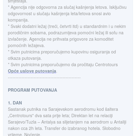
smještaja.
* Agencija nije odgovorna za slučaj kašnjenja letova. Isključivu
odgovornost u slučaju kašnjenja leta/letova snosi avio
kompanija.
* Svaki dodatni ležaj (treći, četvrti itd) u standardnim i u nekim
porodičnim sobama, podrazumijeva pomoćni ležaj ili sofu na
izvlačenje. Agencija ne prihvata prigovore za komoditet
pomoćnih ležajeva.
* Svim putnicima preporučujemo kupovinu osiguranja od
otkaza putovanja.
* Svim putnicima preporučujemo da pročitaju Centrotours
Opće uslove putovanja
.
------------------------------------------------
PROGRAM PUTOVANJA
1. DAN
Sastanak putnika na Sarajevskom aerodromu kod šaltera
„Centrotours" dva sata prije leta; Direktan let na relaciji
Sarajevo/Tuzla – Antalya sa slijetanjem na aerodrom u Antaliji
nakon cca 2h leta. Transfer do izabranog hotela. Slobodno
vrijeme. Noćenje.