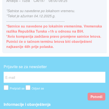
Antalya – Tuzla
CAI197
08:00-09:25
*Satnice su navedene po lokalnom vremenu.
*Tekst je ažuriran 04.12.2025.g.
------------------------------------------------
*Satnice su navedene po lokalnim vremenima. Vremenska
razlika Republika Turska +1h u odnosu na BiH.
*Avio kompanija zadržava pravo promjene satnice letova.
Putnici će o tačnom terminu letova biti obaviješteni
najkasnije 48h prije polaska.
Prijavite se za newsletter
Pretplati se
Odjavi se
Potvrdi
Informacije i obavještenja