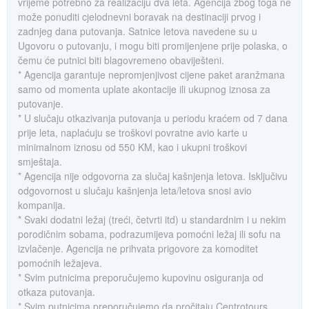
vrijeme potrebno za realizaciju dva leta. Agencija zbog toga ne
može ponuditi cjelodnevni boravak na destinaciji prvog i
zadnjeg dana putovanja. Satnice letova navedene su u
Ugovoru o putovanju, i mogu biti promijenjene prije polaska, o
čemu će putnici biti blagovremeno obaviješteni.
* Agencija garantuje nepromjenjivost cijene paket aranžmana
samo od momenta uplate akontacije ili ukupnog iznosa za
putovanje.
* U slučaju otkazivanja putovanja u periodu kraćem od 7 dana
prije leta, naplaćuju se troškovi povratne avio karte u
minimalnom iznosu od 550 KM, kao i ukupni troškovi
smještaja.
* Agencija nije odgovorna za slučaj kašnjenja letova. Isključivu
odgovornost u slučaju kašnjenja leta/letova snosi avio
kompanija.
* Svaki dodatni ležaj (treći, četvrti itd) u standardnim i u nekim
porodičnim sobama, podrazumijeva pomoćni ležaj ili sofu na
izvlačenje. Agencija ne prihvata prigovore za komoditet
pomoćnih ležajeva.
* Svim putnicima preporučujemo kupovinu osiguranja od
otkaza putovanja.
* Svim putnicima preporučujemo da pročitaju Centrotours