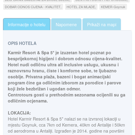
DOBAR ODNOS CIJENA - KVALITET
HOTEL ZA MLADE
KEMER-Goynuk
Informacije o hotelu
Napomene
Prikaži na mapi
OPIS HOTELA
Karmir Resort & Spa 5* je izuzetan hotel poznat po
besprijekornoj higijeni i dobrom odnosu cijena-kvalitet.
Hotel nudi odličnu ultra all inclusive uslugu, ukusnu i
raznovrsnu hranu, čiste i komforne sobe, te ljubazno
osoblje. Privatna plaža, bazeni i bogat animacijski
program čine ga odličnim izborom za porodice i parove
koji žele bezbrižan i ugodan odmor.
Centrotours gosti u prethodnim sezonama ocijenili su ga
odličnim ocjenama.
LOKACIJA:
Hotel Karmir Resort & Spa 5* nalazi se na izvrsnoj lokaciji u
mjestu Goynuk, cca 7km od Kemera, 40km od Antalije i 50km
od aerodroma u Antaliji. Izgrađen je 2014. godine na površini