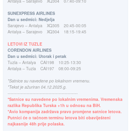
Antalya – Sarajevo
XQ304
07:40-09:10
SUNEXPRESS AIRLINES
Dan u sedmici: Nedjelja
Sarajevo – Antalya
XQ305
20:45-00:05
Antalya – Sarajevo
XQ304
18:15-19:45
LETOVI IZ TUZLE
CORENDON AIRLINES
Dan u sedmici: Utorak i petak
Tuzla – Antalya
CAI198
10:25-13:30
Antalya – Tuzla
CAI197
08:00-09:25
*Satnice su navedene po lokalnom vremenu.
*Tekst je ažuriran 04.12.2025.g.
------------------------------------------------
*Satnice su navedene po lokalnim vremenima. Vremenska
razlika Republika Turska +1h u odnosu na BiH.
*Avio kompanija zadržava pravo promjene satnice letova.
Putnici će o tačnom terminu letova biti obaviješteni
najkasnije 48h prije polaska.