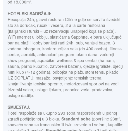
od 18.000m².
HOTELSKI SADRŽAJI:
Recepcija 24h, glavni restoran Citrine gdje se servira švedski
sto za doručak, ručak i večeru, 2 a la carte restorana
(italijanski i turski – uz rezervaciju unaprijed koja se plaća),
WiFi internet u lobbiju, slastičarna Sapphire, 4 bara uključujući
bar na plaži i lobby bar koji radi 24h, pub, vanjski bazen, 3
vodena tobogana, konferencijska sala (do 400 osoba), fitness
centar, aerobik, animacioni program tokom dana, večernji
show programi, aquabike, wellness & spa centar (hamam,
sauna, parno kupatilo, zatvoreni bazen), dječije igralište, dječiji
mini klub (4-12 godina), odbojka na plaži, stoni tenis, pikado.
UZ DOPLATU: masaže, osvjetljenje teniskih terena,
iznajmljivanje teniske opreme, motorizovani sportovi na vodi,
frizerski salon, usluge ljekara, praonica veša, prodavnica,
usluge dadilje.
SMJEŠTAJ:
Hotel raspolaže sa ukupno 293 soba raspoređenih u jednoj
zgradi podijeljenoj u 3 bloka.
Standard sobe
(površine 23m²,
spavaća soba sa francuskim ili twin krevetom i sofom, kupatilo;
za najviše 3 osobe),
Porodične sobe
(površine 34m², dvije