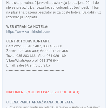
Hotelska privatna, šljunkovita plaža koja je udaljena 90m i do
nje se prelazi ulica. Ležaljke, suncobrani, dušeci, peškiri i bar
na plaži i na bazenu besplatni su za goste hotela. Baldahini uz
rezervaciju i doplatu.
WEB STRANICA HOTELA:
https://www.karmirhotel.com/
CENTROTOURS KONTAKT:
Sarajevo: 033 407 407, 033 407 660
Zenica: 032 409 409; Viber 061 032 465
Tuzla: 035 283 666; Viber 061 029 169
Viber/WhatsApp broj: 061 376 644
Email: sales@centrotours.ba
------------------------------------------------
NAPOMENE (MOLIMO PAŽLJIVO PROČITATI):
CIJENA PAKET ARANŽMANA OBUHVATA:
- Povratnu avio kartu na relaciji Sarajevo – Antalya – Sarajevo