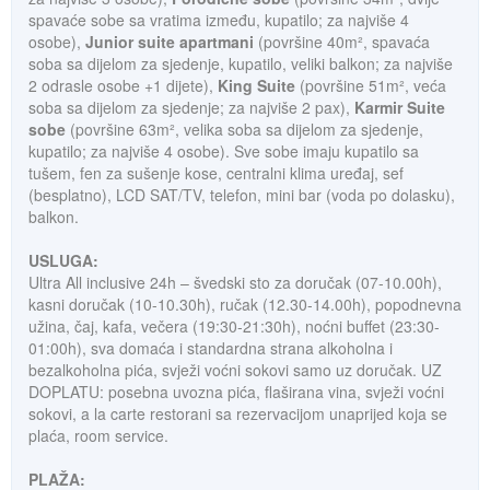
spavaće sobe sa vratima između, kupatilo; za najviše 4
osobe),
Junior suite apartmani
(površine 40m², spavaća
soba sa dijelom za sjedenje, kupatilo, veliki balkon; za najviše
2 odrasle osobe +1 dijete),
King Suite
(površine 51m², veća
soba sa dijelom za sjedenje; za najviše 2 pax),
Karmir Suite
sobe
(površine 63m², velika soba sa dijelom za sjedenje,
kupatilo; za najviše 4 osobe). Sve sobe imaju kupatilo sa
tušem, fen za sušenje kose, centralni klima uređaj, sef
(besplatno), LCD SAT/TV, telefon, mini bar (voda po dolasku),
balkon.
USLUGA:
Ultra All inclusive 24h – švedski sto za doručak (07-10.00h),
kasni doručak (10-10.30h), ručak (12.30-14.00h), popodnevna
užina, čaj, kafa, večera (19:30-21:30h), noćni buffet (23:30-
01:00h), sva domaća i standardna strana alkoholna i
bezalkoholna pića, svježi voćni sokovi samo uz doručak. UZ
DOPLATU: posebna uvozna pića, flaširana vina, svježi voćni
sokovi, a la carte restorani sa rezervacijom unaprijed koja se
plaća, room service.
PLAŽA: