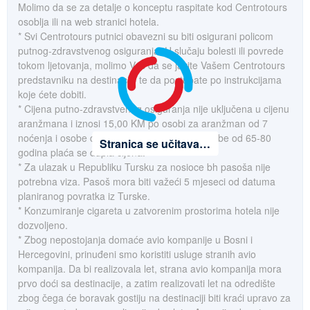
Molimo da se za detalje o konceptu raspitate kod Centrotours
osoblja ili na web stranici hotela.
* Svi Centrotours putnici obavezni su biti osigurani policom
putnog-zdravstvenog osiguranja. U slučaju bolesti ili povrede
tokom ljetovanja, molimo Vas da se javite Vašem Centrotours
predstavniku na destinaciji, te da postupate po instrukcijama
koje ćete dobiti.
* Cijena putno-zdravstvenog osiguranja nije uključena u cijenu
aranžmana i iznosi 15,00 KM po osobi za aranžman od 7
noćenja i osobe do 65 godina starosti. Za osobe od 65-80
Stranica se učitava…
godina plaća se dupla cijena.
* Za ulazak u Republiku Tursku za nosioce bh pasoša nije
potrebna viza. Pasoš mora biti važeći 5 mjeseci od datuma
planiranog povratka iz Turske.
* Konzumiranje cigareta u zatvorenim prostorima hotela nije
dozvoljeno.
* Zbog nepostojanja domaće avio kompanije u Bosni i
Hercegovini, prinuđeni smo koristiti usluge stranih avio
kompanija. Da bi realizovala let, strana avio kompanija mora
prvo doći sa destinacije, a zatim realizovati let na odredište
zbog čega će boravak gostiju na destinaciji biti kraći upravo za