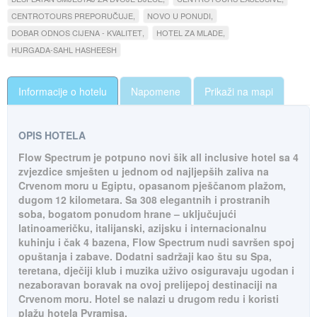
CENTROTOURS PREPORUČUJE
NOVO U PONUDI
DOBAR ODNOS CIJENA - KVALITET
HOTEL ZA MLADE
HURGADA-SAHL HASHEESH
Informacije o hotelu
Napomene
Prikaži na mapi
OPIS HOTELA
Flow Spectrum je potpuno novi šik all inclusive hotel sa 4
zvjezdice smješten u jednom od najljepših zaliva na
Crvenom moru u Egiptu, opasanom pješčanom plažom,
dugom 12 kilometara. Sa 308 elegantnih i prostranih
soba, bogatom ponudom hrane – uključujući
latinoameričku, italijanski, azijsku i internacionalnu
kuhinju i čak 4 bazena, Flow Spectrum nudi savršen spoj
opuštanja i zabave. Dodatni sadržaji kao štu su Spa,
teretana, dječiji klub i muzika uživo osiguravaju ugodan i
nezaboravan boravak na ovoj prelijepoj destinaciji na
Crvenom moru. Hotel se nalazi u drugom redu i koristi
plažu hotela Pyramisa.