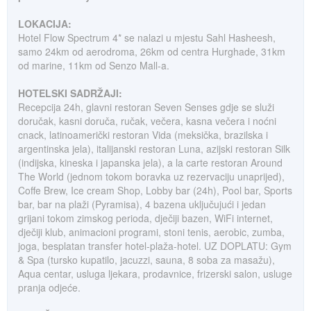
LOKACIJA:
Hotel Flow Spectrum 4* se nalazi u mjestu Sahl Hasheesh,
samo 24km od aerodroma, 26km od centra Hurghade, 31km
od marine, 11km od Senzo Mall-a.
HOTELSKI SADRŽAJI:
Recepcija 24h, glavni restoran Seven Senses gdje se služi
doručak, kasni doruča, ručak, večera, kasna večera i noćni
cnack, latinoamerički restoran Vida (meksička, brazilska i
argentinska jela), italijanski restoran Luna, azijski restoran Silk
(indijska, kineska i japanska jela), a la carte restoran Around
The World (jednom tokom boravka uz rezervaciju unaprijed),
Coffe Brew, Ice cream Shop, Lobby bar (24h), Pool bar, Sports
bar, bar na plaži (Pyramisa), 4 bazena uključujući i jedan
grijani tokom zimskog perioda, dječiji bazen, WiFi internet,
dječiji klub, animacioni programi, stoni tenis, aerobic, zumba,
joga, besplatan transfer hotel-plaža-hotel. UZ DOPLATU: Gym
& Spa (tursko kupatilo, jacuzzi, sauna, 8 soba za masažu),
Aqua centar, usluga ljekara, prodavnice, frizerski salon, usluge
pranja odjeće.