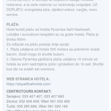
restorana; a la carte restoran uz rezervaciju unaprijed. UZ
DOPLATU: energetska pića, cijeđeni sokovi, nargila, room
service.
PLAŽA:
Hotel koristi plažu od hotela Pyramisa Sahl Hasheesh.
Ležaljke i suncobrani besplatni su za goste hotela. Plaža je
široka 900m.
Za odlazak na plažu postoje dvije opcije:
1. Plaža udaljena od hotela 500 metara sa pokretnim snack
barom. Gosti mogu ići shuttle busom.
2. Glavna Pyramisa pješčana plaža udaljena 10 minuta od
hotela sa svim sadržajima (piće i grickalice) do 16 sati. Shuttle
bus ide na svakih sat vremena.
WEB STRANICA HOTELA:
https://stayatflowhotels.com/
CENTROTOURS KONTAKT:
Sarajevo: 033 407 407, 033 407 660
Zenica: 032 409 409; Viber 061 032 465
Tuzla: 035 283 666; Viber 061 029 169