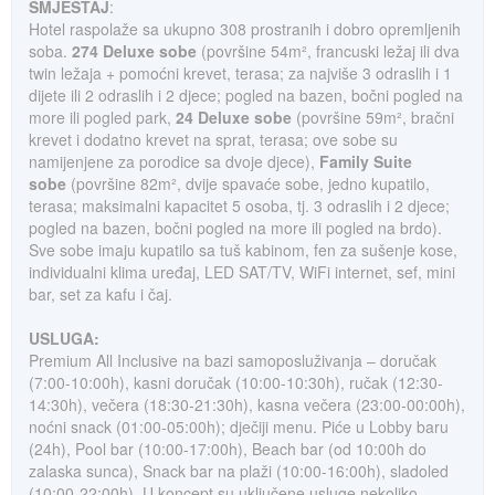
SMJEŠTAJ
:
Hotel raspolaže sa ukupno 308 prostranih i dobro opremljenih
soba.
274 Deluxe sobe
(površine 54m², francuski ležaj ili dva
twin ležaja + pomoćni krevet, terasa; za najviše 3 odraslih i 1
dijete ili 2 odraslih i 2 djece; pogled na bazen, bočni pogled na
more ili pogled park,
24 Deluxe sobe
(površine 59m², bračni
krevet i dodatno krevet na sprat, terasa; ove sobe su
namijenjene za porodice sa dvoje djece),
Family Suite
sobe
(površine 82m², dvije spavaće sobe, jedno kupatilo,
terasa; maksimalni kapacitet 5 osoba, tj. 3 odraslih i 2 djece;
pogled na bazen, bočni pogled na more ili pogled na brdo).
Sve sobe imaju kupatilo sa tuš kabinom, fen za sušenje kose,
individualni klima uređaj, LED SAT/TV, WiFi internet, sef, mini
bar, set za kafu i čaj.
USLUGA:
Premium All Inclusive na bazi samoposluživanja – doručak
(7:00-10:00h), kasni doručak (10:00-10:30h), ručak (12:30-
14:30h), večera (18:30-21:30h), kasna večera (23:00-00:00h),
noćni snack (01:00-05:00h); dječiji menu. Piće u Lobby baru
(24h), Pool bar (10:00-17:00h), Beach bar (od 10:00h do
zalaska sunca), Snack bar na plaži (10:00-16:00h), sladoled
(10:00-22:00h). U koncept su uključene usluge nekoliko