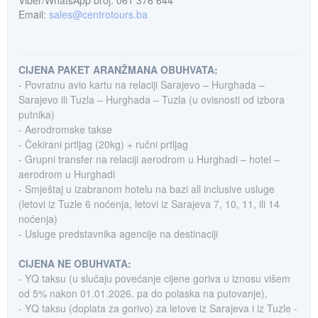
Viber/WhatsApp broj: 061 376 644
Email:
sales@centrotours.ba
CIJENA PAKET ARANŽMANA OBUHVATA:
- Povratnu avio kartu na relaciji Sarajevo – Hurghada –
Sarajevo ili Tuzla – Hurghada – Tuzla (u ovisnosti od izbora
putnika)
- Aerodromske takse
- Čekirani prtljag (20kg) + ručni prtljag
- Grupni transfer na relaciji aerodrom u Hurghadi – hotel –
aerodrom u Hurghadi
- Smještaj u izabranom hotelu na bazi all inclusive usluge
(letovi iz Tuzle 6 noćenja, letovi iz Sarajeva 7, 10, 11, ili 14
noćenja)
- Usluge predstavnika agencije na destinaciji
CIJENA NE OBUHVATA:
- YQ taksu (u slučaju povećanje cijene goriva u iznosu višem
od 5% nakon 01.01.2026. pa do polaska na putovanje),
- YQ taksu (doplata za gorivo) za letove iz Sarajeva i iz Tuzle -