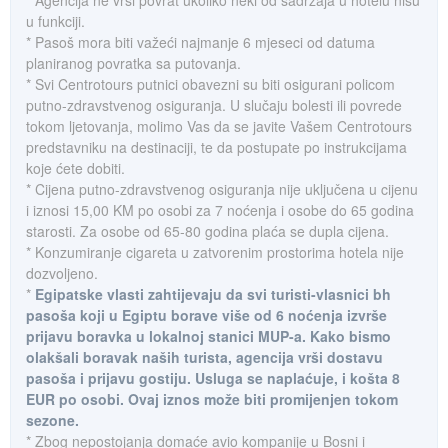
* Agencija ne vrši povrat ukoliko neki od sadržaja u hotelu nisu
u funkciji.
* Pasoš mora biti važeći najmanje 6 mjeseci od datuma
planiranog povratka sa putovanja.
* Svi Centrotours putnici obavezni su biti osigurani policom
putno-zdravstvenog osiguranja. U slučaju bolesti ili povrede
tokom ljetovanja, molimo Vas da se javite Vašem Centrotours
predstavniku na destinaciji, te da postupate po instrukcijama
koje ćete dobiti.
* Cijena putno-zdravstvenog osiguranja nije uključena u cijenu
i iznosi 15,00 KM po osobi za 7 noćenja i osobe do 65 godina
starosti. Za osobe od 65-80 godina plaća se dupla cijena.
* Konzumiranje cigareta u zatvorenim prostorima hotela nije
dozvoljeno.
*
Egipatske vlasti zahtijevaju da svi turisti-vlasnici bh
pasoša koji u Egiptu borave više od 6 noćenja izvrše
prijavu boravka u lokalnoj stanici MUP-a. Kako bismo
olakšali boravak naših turista, agencija vrši dostavu
pasoša i prijavu gostiju. Usluga se naplaćuje, i košta 8
EUR po osobi. Ovaj iznos može biti promijenjen tokom
sezone.
* Zbog nepostojanja domaće avio kompanije u Bosni i