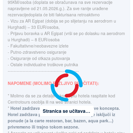
95KM/osoba (doplata se obračunava na sve rezervacije
napravljene od 21.05.2026.g.). Za sve ranije urađene
rezervacijedoplata će biti fakturisana retroaktivno
- Vizu za AR Egipat (dobija se po slijetanju na aerodrom u
Hurghadi) – 33 EUR/osoba,
- Prijavu boravka u AR Egipat (vrši se po dolasku na aerodrom
u Hurghadi) – 8 EUR/osoba
- Fakultativne/neobavezne izlete
- Putno-zdravstveno osiguranje
- Osiguranje od otkaza putovanja
- Ostale individualne troškove putnika
------------------------------------------------
NAPOMENE (MOLIMO PAŽLJIVO PROČITATI):
* Molimo da se za detalje o konceptu hotela raspitate kod
Centrotours osoblja ili na web stranici hotela.
*
Hotel zadržava pravo promjene all inclusive koncepta.
Stranica se učitava…
Hotel zadržava pravo da određene sadržaje isključi iz
ponude (a la carte restoran, bar, bazen, aqua park...)
privremeno ili trajno tokom sezone.