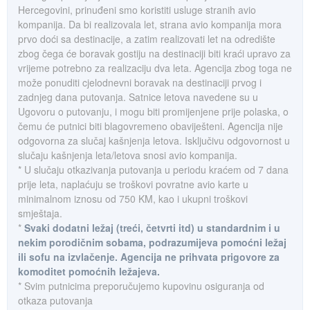
Hercegovini, prinuđeni smo koristiti usluge stranih avio
kompanija. Da bi realizovala let, strana avio kompanija mora
prvo doći sa destinacije, a zatim realizovati let na odredište
zbog čega će boravak gostiju na destinaciji biti kraći upravo za
vrijeme potrebno za realizaciju dva leta. Agencija zbog toga ne
može ponuditi cjelodnevni boravak na destinaciji prvog i
zadnjeg dana putovanja. Satnice letova navedene su u
Ugovoru o putovanju, i mogu biti promijenjene prije polaska, o
čemu će putnici biti blagovremeno obaviješteni. Agencija nije
odgovorna za slučaj kašnjenja letova. Isključivu odgovornost u
slučaju kašnjenja leta/letova snosi avio kompanija.
* U slučaju otkazivanja putovanja u periodu kraćem od 7 dana
prije leta, naplaćuju se troškovi povratne avio karte u
minimalnom iznosu od 750 KM, kao i ukupni troškovi
smještaja.
*
Svaki dodatni ležaj (treći, četvrti itd) u standardnim i u
nekim porodičnim sobama, podrazumijeva pomoćni ležaj
ili sofu na izvlačenje. Agencija ne prihvata prigovore za
komoditet pomoćnih ležajeva.
* Svim putnicima preporučujemo kupovinu osiguranja od
otkaza putovanja