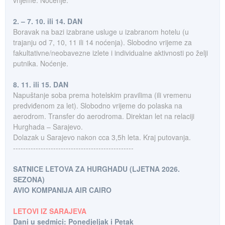
vrijeme. Noćenje.
2. – 7. 10. ili 14. DAN
Boravak na bazi izabrane usluge u izabranom hotelu (u
trajanju od 7, 10, 11 ili 14 noćenja). Slobodno vrijeme za
fakultativne/neobavezne izlete i individualne aktivnosti po želji
putnika. Noćenje.
8. 11. ili 15. DAN
Napuštanje soba prema hotelskim pravilima (ili vremenu
predviđenom za let). Slobodno vrijeme do polaska na
aerodrom. Transfer do aerodroma. Direktan let na relaciji
Hurghada – Sarajevo.
Dolazak u Sarajevo nakon cca 3,5h leta. Kraj putovanja.
------------------------------------------------
SATNICE LETOVA ZA HURGHADU (LJETNA 2026.
SEZONA)
AVIO KOMPANIJA AIR CAIRO
LETOVI IZ SARAJEVA
Dani u sedmici: Ponedjeljak i Petak