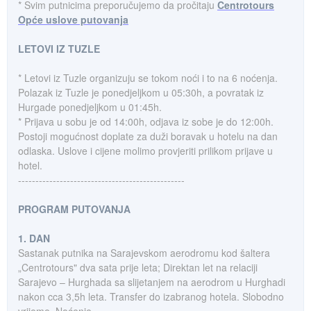
* Svim putnicima preporučujemo da pročitaju
Centrotours
Opće uslove putovanja
LETOVI IZ TUZLE
* Letovi iz Tuzle organizuju se tokom noći i to na 6 noćenja.
Polazak iz Tuzle je ponedjeljkom u 05:30h, a povratak iz
Hurgade ponedjeljkom u 01:45h.
* Prijava u sobu je od 14:00h, odjava iz sobe je do 12:00h.
Postoji mogućnost doplate za duži boravak u hotelu na dan
odlaska. Uslove i cijene molimo provjeriti prilikom prijave u
hotel.
------------------------------------------------
PROGRAM PUTOVANJA
1. DAN
Sastanak putnika na Sarajevskom aerodromu kod šaltera
„Centrotours" dva sata prije leta; Direktan let na relaciji
Sarajevo – Hurghada sa slijetanjem na aerodrom u Hurghadi
nakon cca 3,5h leta. Transfer do izabranog hotela. Slobodno