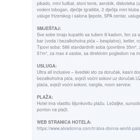
pikado, mini fudbal, stoni tenis, aerobik, diskoteka (
vodeni tobogan, dječije igralište, 2 dječija mini klu
usluge frizerskog i salona ljepote, SPA centar, uslug
SMJEŠTAJ:
Sve sobe imaju kupatilo sa tušem ili kadom, fen za suš
bar (voda i bezalkoholna pića – besplatno), ketler, r
Tipovi soba: 586 standardnih soba (površine 35m², 
57m², za max 4 osobe, sa direktnim pogledom na m
USLUGA:
Ultra all inclusive – švedski sto za doručak, kasni
bezalkoholna pića, svježi voćni sokovi uz doručak.U
plaća, svježi voćni sokovi, nargila, room service.
PLAŽA:
Hotel ima vlastitu šljunkovitu plažu. Ležaljke, suncob
ponton na plaži.
WEB STRANICA HOTELA:
https://www.alvadonna.com/tr/alva-donna-world-pal