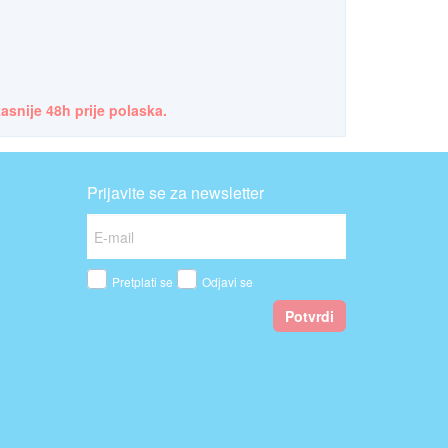
asnije 48h prije polaska.
Prijavite se za newsletter
Pretplati se
Odjavi se
Potvrdi