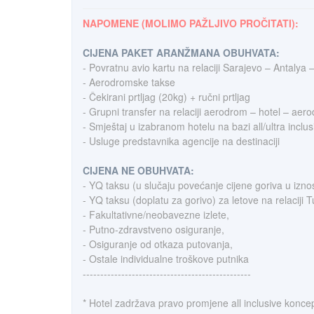
NAPOMENE (MOLIMO PAŽLJIVO PROČITATI):
CIJENA PAKET ARANŽMANA OBUHVATA:
- Povratnu avio kartu na relaciji Sarajevo – Antalya –
- Aerodromske takse
- Čekirani prtljag (20kg) + ručni prtljag
- Grupni transfer na relaciji aerodrom – hotel – aer
- Smještaj u izabranom hotelu na bazi all/ultra inclusi
- Usluge predstavnika agencije na destinaciji
CIJENA NE OBUHVATA:
- YQ taksu (u slučaju povećanje cijene goriva u iz
- YQ taksu (doplatu za gorivo) za letove na relaciji 
- Fakultativne/neobavezne izlete,
- Putno-zdravstveno osiguranje,
- Osiguranje od otkaza putovanja,
- Ostale individualne troškove putnika
------------------------------------------------
* Hotel zadržava pravo promjene all inclusive koncep