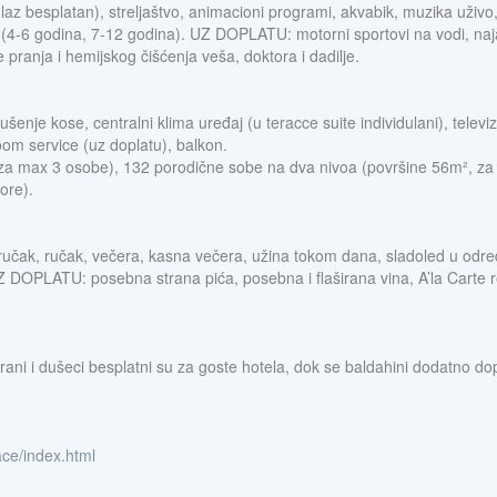
ulaz besplatan), streljaštvo, animacioni programi, akvabik, muzika uživo, 
ba (4-6 godina, 7-12 godina). UZ DOPLATU: motorni sportovi na vodi, naja
e pranja i hemijskog čišćenja veša, doktora i dadilje.
enje kose, centralni klima uređaj (u teracce suite individulani), televiz
oom service (uz doplatu), balkon.
za max 3 osobe), 132 porodične sobe na dva nivoa (površine 56m², za 
ore).
 doručak, ručak, večera, kasna večera, užina tokom dana, sladoled u od
Z DOPLATU: posebna strana pića, posebna i flaširana vina, A’la Carte re
rani i dušeci besplatni su za goste hotela, dok se baldahini dodatno dopl
ace/index.html