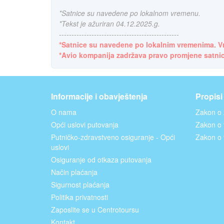
*Satnice su navedene po lokalnom vremenu.
*Tekst je ažuriran 04.12.2025.g.
------------------------------------------------
*Satnice su navedene po lokalnim vremenima. V
*Avio kompanija zadržava pravo promjene satnice 
Informacije i obavještenja
Propisi
O nama
Zakon o 
Opći uslovi putovanja
Zakon o t
Putničko-zdravstveno osiguranje - Opći
Zakon o 
uslovi
Osiguranje od otkaza putovanja
Način plaćanja
Sigurnost plaćanja
Politika privatnosti
Zaposlite se u Centrotoursu
Kontakt