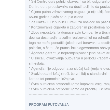
* Svi Centrotours putnici obavezni su biti osigurani
Centrotours predstavniku na destinaciji, te da postup
* Cijena putno-zdravstvenog osiguranja nije uključ
65-80 godina plaća se dupla cijena.
* Za ulazak u Republiku Tursku za nosioce bh pasoša
* Konzumiranje cigareta u zatvorenim prostorima hot
* Zbog nepostojanja domaće avio kompanije u Bosni i 
doći sa destinacije, a zatim realizovati let na odredi
toga ne može ponuditi cjelodnevni boravak na destin
polaska, o čemu će putnici biti blagovremeno obavije
* Agencija garantuje nepromjenjivost cijene paket 
* U slučaju otkazivanja putovanja u periodu kraćem 
smještaja.
* Agencija nije odgovorna za slučaj kašnjenja letova.
* Svaki dodatni ležaj (treći, četvrti itd) u standard
komoditet pomoćnih ležajeva.
* Svim putnicima preporučujemo kupovinu osiguranj
* Svim putnicima preporučujemo da pročitaju Centr
------------------------------------------------
PROGRAM PUTOVANJA