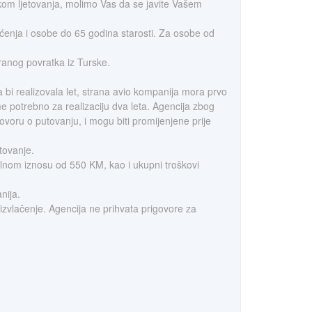
tokom ljetovanja, molimo Vas da se javite Vašem
ćenja i osobe do 65 godina starosti. Za osobe od
ranog povratka iz Turske.
 bi realizovala let, strana avio kompanija mora prvo
eme potrebno za realizaciju dva leta. Agencija zbog
voru o putovanju, i mogu biti promijenjene prije
tovanje.
alnom iznosu od 550 KM, kao i ukupni troškovi
nija.
 izvlačenje. Agencija ne prihvata prigovore za