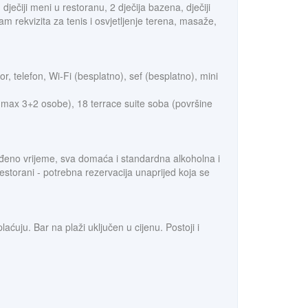
dječiji meni u restoranu, 2 dječija bazena, dječiji
m rekvizita za tenis i osvjetljenje terena, masaže,
or, telefon, Wi-Fi (besplatno), sef (besplatno), mini
max 3+2 osobe), 18 terrace suite soba (površine
ređeno vrijeme, sva domaća i standardna alkoholna i
storani - potrebna rezervacija unaprijed koja se
aćuju. Bar na plaži uključen u cijenu. Postoji i