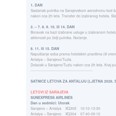
1. DAN
Sastanak putnika na Sarajevskom aerodromu kod šalter
nakon cca 2h leta. Transfer do izabranog hotela. Sl
2. – 7. 8. 9. 10. ili 14. DAN
Boravak na bazi izabrane usluge u izabranom hotelu (
aktivnosti po želji putnika. Noćenje.
8. 11. ili 15. DAN
Napuštanje soba prema hotelskim pravilima (ili vrem
Antalya – Sarajevo/Tuzla.
Dolazak u Sarajevo/Tuzlu nakon cca 2h leta. Kraj pu
------------------------------------------------
SATNICE LETOVA ZA ANTALIJU (LJETNA 2026. 
LETOVI IZ SARAJEVA
SUNEXPRESS AIRLINES
Dan u sedmici: Utorak
Sarajevo – Antalya
XQ305
10:10-13:30
Antalya – Sarajevo
XQ304
07:40-09:10