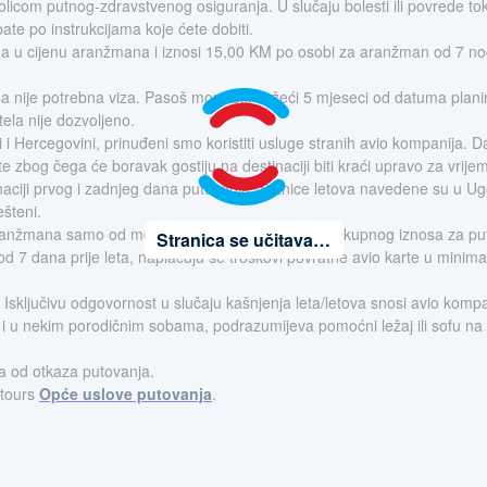
 policom putnog-zdravstvenog osiguranja. U slučaju bolesti ili povrede 
ate po instrukcijama koje ćete dobiti.
ena u cijenu aranžmana i iznosi 15,00 KM po osobi za aranžman od 7 no
 nije potrebna viza. Pasoš mora biti važeći 5 mjeseci od datuma plani
ela nije dozvoljeno.
Hercegovini, prinuđeni smo koristiti usluge stranih avio kompanija. Da
šte zbog čega će boravak gostiju na destinaciji biti kraći upravo za vrij
aciji prvog i zadnjeg dana putovanja. Satnice letova navedene su u Ugo
šteni.
aranžmana samo od momenta uplate akontacije ili ukupnog iznosa za pu
Stranica se učitava…
od 7 dana prije leta, naplaćuju se troškovi povratne avio karte u minim
 Isključivu odgovornost u slučaju kašnjenja leta/letova snosi avio kompa
nim i u nekim porodičnim sobama, podrazumijeva pomoćni ležaj ili sofu na
a od otkaza putovanja.
otours
Opće uslove putovanja
.