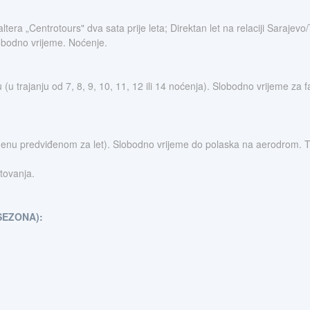
a „Centrotours" dva sata prije leta; Direktan let na relaciji Sarajevo/
obodno vrijeme. Noćenje.
u trajanju od 7, 8, 9, 10, 11, 12 ili 14 noćenja). Slobodno vrijeme za f
enu predviđenom za let). Slobodno vrijeme do polaska na aerodrom. Tra
tovanja.
SEZONA):