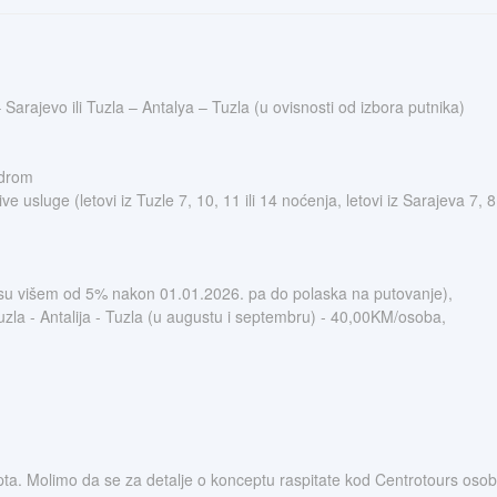
 Sarajevo ili Tuzla – Antalya – Tuzla (u ovisnosti od izbora putnika)
odrom
ve usluge (letovi iz Tuzle 7, 10, 11 ili 14 noćenja, letovi iz Sarajeva 7, 8
nosu višem od 5% nakon 01.01.2026. pa do polaska na putovanje),
Tuzla - Antalija - Tuzla (u augustu i septembru) - 40,00KM/osoba,
ta. Molimo da se za detalje o konceptu raspitate kod Centrotours osoblja