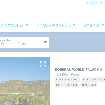
Registrujte 
US PUTOVANJA
VJERSKA PUTOVANJA
ISTANBUL
oj osoba
2
Odraslih
0
Djeca
DOBEDAN WORLD PALACE
TURSKA - Kemer
LUKSUZNI HOTEL
PORODIČNI HOT
HOTEL NA PLAŽI
KEMER-Kiriš