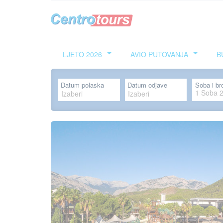
LJETO 2026
AVIO PUTOVANJA
B
Datum polaska
Datum odjave
Soba i br
1
Soba