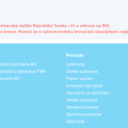
remenska razlika Republika Turska +1h u odnosu na BiH.
letova. Putnici će o tačnom terminu letova biti obaviješteni najk
Ponuda
zaštiti potrošača BiH
Ljetovanja
urističkoj djelatnosti FBiH
Daleka putovanja
turizmu KS
Poklon vaučeri
Evropske metropole
Avio karte za cijeli svijet
Daleka putovanja
Vjerska putovanja
Sportska putovanja
Ekskurzije