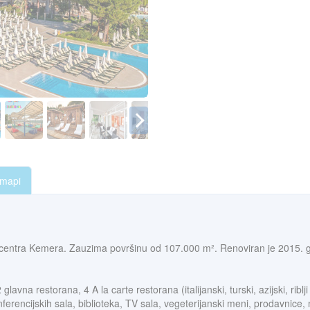
 mapi
 centra Kemera. Zauzima površinu od 107.000 m². Renoviran je 2015. 
vna restorana, 4 A la carte restorana (italijanski, turski, azijski, riblji
encijskih sala, biblioteka, TV sala, vegeterijanski meni, prodavnice, mi