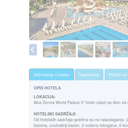
Informacije o hotelu
Napomene
Prikaži na
OPIS HOTELA
LOKACIJA:
Alva Donna World Palace 5* hotel nalazi se 6km od
HOTELSKI SADRŽAJI:
Od hotelskih sadržaja gostima su na raspolaganju: 2 gla
bazena, unutrašnji bazen, 2 vodena tobogana, 6 konfer