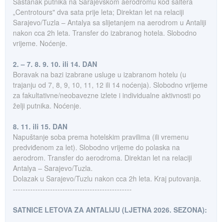
Sastanak putnika na Sarajevskom aerodromu kod šaltera
„Centrotours" dva sata prije leta; Direktan let na relaciji
Sarajevo/Tuzla – Antalya sa slijetanjem na aerodrom u Antaliji
nakon cca 2h leta. Transfer do izabranog hotela. Slobodno
vrijeme. Noćenje.
2. – 7. 8. 9. 10. ili 14. DAN
Boravak na bazi izabrane usluge u izabranom hotelu (u
trajanju od 7, 8, 9, 10, 11, 12 ili 14 noćenja). Slobodno vrijeme
za fakultativne/neobavezne izlete i individualne aktivnosti po
želji putnika. Noćenje.
8. 11. ili 15. DAN
Napuštanje soba prema hotelskim pravilima (ili vremenu
predviđenom za let). Slobodno vrijeme do polaska na
aerodrom. Transfer do aerodroma. Direktan let na relaciji
Antalya – Sarajevo/Tuzla.
Dolazak u Sarajevo/Tuzlu nakon cca 2h leta. Kraj putovanja.
------------------------------------------------
SATNICE LETOVA ZA ANTALIJU (LJETNA 2026. SEZONA):