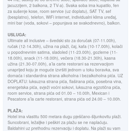
jacuzzijem, 2 balkona, 2 TV-a). Svaka soba ima kupatilo, fen
za sušenje kose, room service (uz doplatu), SAT TV, sef
(besplatno), telefon, WiFi internet, individualni klima uređaj,
mini bar (voda, sokovi – popunjava se svakodnevno), balkon.
USLUGA:
Ultimate all inclusive – švedski sto za doručak (07-11.00h),
ručak (12-14.30h), užina na plaži, čaj, kafa (10-17.00h), kolači
u popodnevnim satima, sladoled (11-23.00h), gozleme (11-
18.00h), snack (11-18.00h), večera (18.30-21.30h), kasna
užina (21.30-07.00h), a’la carte restorani sa rezervacijom
unaprijed koju je moguće izvršiti jednom u toku boravka, sva
domaća i standardna strana alkoholna i bezalkoholna pića. UZ
DOPLATU: luksuzna strana pića, flaširana pića, posebna vina,
energetska pića, svježi voćni sokovi, luksuzna egzotična pića,
room service, strana pića od 01.00 – 10.00h, Mexican i
Pescatore a’la carte restorani, strana pića od 24.00 – 10.00h.
PLAŽA:
Hotel ima vlastitu 500 metara dugu pješčano-šljunkovitu plaži.
Suncobrani, ležaljke i peškiri za plažu se ne naplaćuju.
Baldahini uz prethodnu rezervaciju i doplatu. Na plaži su vam