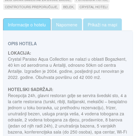
CENTROTOURS PREPORUČUJE
BELEK
CRYSTAL HOTELI
Informacije o hotelu
Napomene
Prikaži na mapi
OPIS HOTELA
LOKACIJA:
Crystal Paraiso Aqua Collection se nalazi u oblasti Bogazkent,
40 km od aerodroma u Antaliji, odnosno 50km od centra
Antalije. Izgrađen je 2004. godine, posljednji put renoviran je
2022. godine. Obuhvata površinu od 42 000 m2.
HOTELSKI SADRŽAJI:
Recepcija 24h, glavni restoran gdje se servira švedski sto, 4 a
la carte restorana (turski, riblji, italijanski, meksički – besplatno
jednom u toku boravka, uz prethodnu rezervaciju), frizer,
unutrašnji bezen, usluga pranja veša, 4 vodena tobogana za
odrasle, 2 vodena tobogana za djecu, prodavnice, 8 barova
(jedan od njih radi 24h), 2 unutrašnja bazena, 5 vanjskih
bazena, konferencijska sala (do 250 osoba), spa centar, Wi-Fi