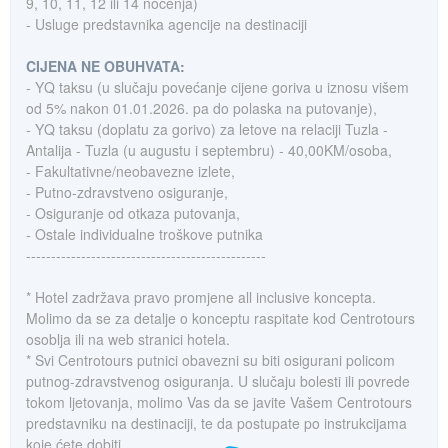
9, 10, 11, 12 ili 14 noćenja)
- Usluge predstavnika agencije na destinaciji
CIJENA NE OBUHVATA:
- YQ taksu (u slučaju povećanje cijene goriva u iznosu višem
od 5% nakon 01.01.2026. pa do polaska na putovanje),
- YQ taksu (doplatu za gorivo) za letove na relaciji Tuzla -
Antalija - Tuzla (u augustu i septembru) - 40,00KM/osoba,
- Fakultativne/neobavezne izlete,
- Putno-zdravstveno osiguranje,
- Osiguranje od otkaza putovanja,
- Ostale individualne troškove putnika
------------------------------------------------
* Hotel zadržava pravo promjene all inclusive koncepta.
Molimo da se za detalje o konceptu raspitate kod Centrotours
osoblja ili na web stranici hotela.
* Svi Centrotours putnici obavezni su biti osigurani policom
putnog-zdravstvenog osiguranja. U slučaju bolesti ili povrede
tokom ljetovanja, molimo Vas da se javite Vašem Centrotours
predstavniku na destinaciji, te da postupate po instrukcijama
koje ćete dobiti.