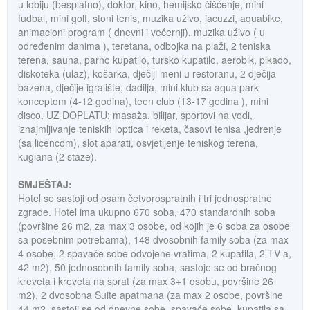
u lobiju (besplatno), doktor, kino, hemijsko čišćenje, mini
fudbal, mini golf, stoni tenis, muzika uživo, jacuzzi, aquabike,
animacioni program ( dnevni i večernji), muzika uživo ( u
određenim danima ), teretana, odbojka na plaži, 2 teniska
terena, sauna, parno kupatilo, tursko kupatilo, aerobik, pikado,
diskoteka (ulaz), košarka, dječiji meni u restoranu, 2 dječija
bazena, dječije igralište, dadilja, mini klub sa aqua park
konceptom (4-12 godina), teen club (13-17 godina ), mini
disco. UZ DOPLATU: masaža, bilijar, sportovi na vodi,
iznajmljivanje teniskih loptica i reketa, časovi tenisa ,jedrenje
(sa licencom), slot aparati, osvjetljenje teniskog terena,
kuglana (2 staze).
SMJEŠTAJ:
Hotel se sastoji od osam četvorospratnih i tri jednospratne
zgrade. Hotel ima ukupno 670 soba, 470 standardnih soba
(površine 26 m2, za max 3 osobe, od kojih je 6 soba za osobe
sa posebnim potrebama), 148 dvosobnih family soba (za max
4 osobe, 2 spavaće sobe odvojene vratima, 2 kupatila, 2 TV-a,
42 m2), 50 jednosobnih family soba, sastoje se od bračnog
kreveta i kreveta na sprat (za max 3+1 osobu, površine 26
m2), 2 dvosobna Suite apatmana (za max 2 osobe, površine
44 m2, sastoji se od dnevne sobe, spavaće sobe, kupatila sa