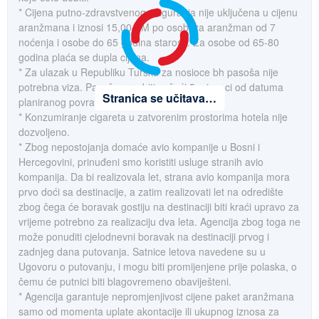
* Cijena putno-zdravstvenog osiguranja nije uključena u cijenu
aranžmana i iznosi 15,00 KM po osobi za aranžman od 7
noćenja i osobe do 65 godina starosti. Za osobe od 65-80
godina plaća se dupla cijena.
* Za ulazak u Republiku Tursku za nosioce bh pasoša nije
potrebna viza. Pasoš mora biti važeći 5 mjeseci od datuma
Stranica se učitava…
planiranog povratka iz Turske.
* Konzumiranje cigareta u zatvorenim prostorima hotela nije
dozvoljeno.
* Zbog nepostojanja domaće avio kompanije u Bosni i
Hercegovini, prinuđeni smo koristiti usluge stranih avio
kompanija. Da bi realizovala let, strana avio kompanija mora
prvo doći sa destinacije, a zatim realizovati let na odredište
zbog čega će boravak gostiju na destinaciji biti kraći upravo za
vrijeme potrebno za realizaciju dva leta. Agencija zbog toga ne
može ponuditi cjelodnevni boravak na destinaciji prvog i
zadnjeg dana putovanja. Satnice letova navedene su u
Ugovoru o putovanju, i mogu biti promijenjene prije polaska, o
čemu će putnici biti blagovremeno obaviješteni.
* Agencija garantuje nepromjenjivost cijene paket aranžmana
samo od momenta uplate akontacije ili ukupnog iznosa za