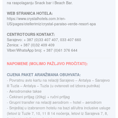
na raspolaganju Snack bar i Beach Bar.
WEB STRANICA HOTELA:
https://www.crystalhotels.com.tr/en-
US/pages/otellerimiz/crystal-paraiso-verde-resort-spa
CENTROTOURS KONTAKT:
Sarajevo: + 387 (0)33 407 407, 033 407 660
Zenica: + 387 (0)32 409 409
Viber/WhatsApp broj: + 387 (0)61 376 644
NAPOMENE (MOLIMO PAŽLJIVO PROČITATI):
CIJENA PAKET ARANŽMANA OBUHVATA:
- Povratnu avio kartu na relaciji Sarajevo – Antalya – Sarajevo
ili Tuzla – Antalya – Tuzla (u ovisnosti od izbora putnika)
- Aerodromske takse
- Čekirani prtljag (20kg) + ručni prtljag
- Grupni transfer na relaciji aerodrom – hotel – aerodrom
- Smještaj u izabranom hotelu na bazi all/ultra inclusive usluge
(letovi iz Tuzle 7, 10, 11 ili 14 noćenja, letovi iz Sarajeva 7, 8,