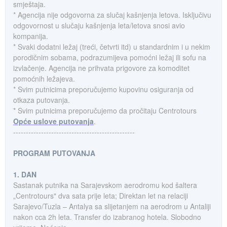
smještaja.
* Agencija nije odgovorna za slučaj kašnjenja letova. Isključivu
odgovornost u slučaju kašnjenja leta/letova snosi avio
kompanija.
* Svaki dodatni ležaj (treći, četvrti itd) u standardnim i u nekim
porodičnim sobama, podrazumijeva pomoćni ležaj ili sofu na
izvlačenje. Agencija ne prihvata prigovore za komoditet
pomoćnih ležajeva.
* Svim putnicima preporučujemo kupovinu osiguranja od
otkaza putovanja.
* Svim putnicima preporučujemo da pročitaju Centrotours
Opće uslove putovanja
.
------------------------------------------------
PROGRAM PUTOVANJA
1. DAN
Sastanak putnika na Sarajevskom aerodromu kod šaltera
„Centrotours" dva sata prije leta; Direktan let na relaciji
Sarajevo/Tuzla – Antalya sa slijetanjem na aerodrom u Antaliji
nakon cca 2h leta. Transfer do izabranog hotela. Slobodno