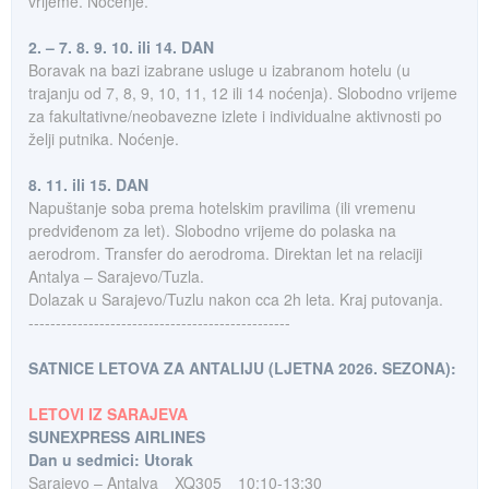
vrijeme. Noćenje.
2. – 7. 8. 9. 10. ili 14. DAN
Boravak na bazi izabrane usluge u izabranom hotelu (u
trajanju od 7, 8, 9, 10, 11, 12 ili 14 noćenja). Slobodno vrijeme
za fakultativne/neobavezne izlete i individualne aktivnosti po
želji putnika. Noćenje.
8. 11. ili 15. DAN
Napuštanje soba prema hotelskim pravilima (ili vremenu
predviđenom za let). Slobodno vrijeme do polaska na
aerodrom. Transfer do aerodroma. Direktan let na relaciji
Antalya – Sarajevo/Tuzla.
Dolazak u Sarajevo/Tuzlu nakon cca 2h leta. Kraj putovanja.
------------------------------------------------
SATNICE LETOVA ZA ANTALIJU (LJETNA 2026. SEZONA):
LETOVI IZ SARAJEVA
SUNEXPRESS AIRLINES
Dan u sedmici: Utorak
Sarajevo – Antalya
XQ305
10:10-13:30