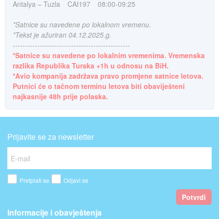
Antalya – Tuzla
CAI197
08:00-09:25
*Satnice su navedene po lokalnom vremenu.
*Tekst je ažuriran 04.12.2025.g.
------------------------------------------------
*Satnice su navedene po lokalnim vremenima. Vremenska
razlika Republika Turska +1h u odnosu na BiH.
*Avio kompanija zadržava pravo promjene satnice letova.
Putnici će o tačnom terminu letova biti obaviješteni
najkasnije 48h prije polaska.
Prijavite se za newsletter
Pretplati se
Odjavi se
Potvrdi
Informacije i obavještenja