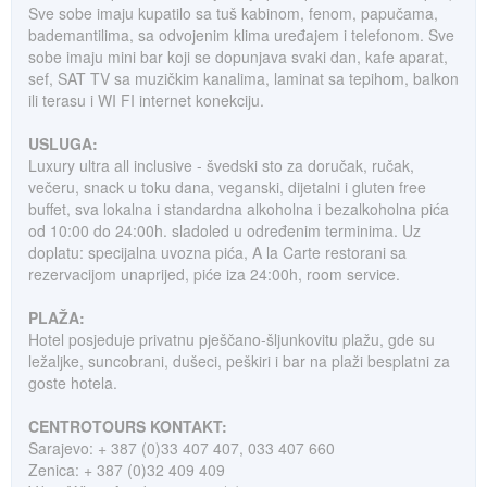
Sve sobe imaju kupatilo sa tuš kabinom, fenom, papučama,
bademantilima, sa odvojenim klima uređajem i telefonom. Sve
sobe imaju mini bar koji se dopunjava svaki dan, kafe aparat,
sef, SAT TV sa muzičkim kanalima, laminat sa tepihom, balkon
ili terasu i WI FI internet konekciju.
USLUGA:
Luxury ultra all inclusive - švedski sto za doručak, ručak,
večeru, snack u toku dana, veganski, dijetalni i gluten free
buffet, sva lokalna i standardna alkoholna i bezalkoholna pića
od 10:00 do 24:00h. sladoled u određenim terminima. Uz
doplatu: specijalna uvozna pića, A la Carte restorani sa
rezervacijom unaprijed, piće iza 24:00h, room service.
PLAŽA:
Hotel posjeduje privatnu pješčano-šljunkovitu plažu, gde su
ležaljke, suncobrani, dušeci, peškiri i bar na plaži besplatni za
goste hotela.
CENTROTOURS KONTAKT:
Sarajevo: + 387 (0)33 407 407, 033 407 660
Zenica: + 387 (0)32 409 409