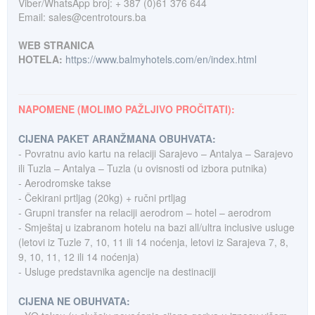
Viber/WhatsApp broj: + 387 (0)61 376 644
Email: sales@centrotours.ba
WEB STRANICA
HOTELA:
https://www.balmyhotels.com/en/index.html
NAPOMENE (MOLIMO PAŽLJIVO PROČITATI):
CIJENA PAKET ARANŽMANA OBUHVATA:
- Povratnu avio kartu na relaciji Sarajevo – Antalya – Sarajevo
ili Tuzla – Antalya – Tuzla (u ovisnosti od izbora putnika)
- Aerodromske takse
- Čekirani prtljag (20kg) + ručni prtljag
- Grupni transfer na relaciji aerodrom – hotel – aerodrom
- Smještaj u izabranom hotelu na bazi all/ultra inclusive usluge
(letovi iz Tuzle 7, 10, 11 ili 14 noćenja, letovi iz Sarajeva 7, 8,
9, 10, 11, 12 ili 14 noćenja)
- Usluge predstavnika agencije na destinaciji
CIJENA NE OBUHVATA: