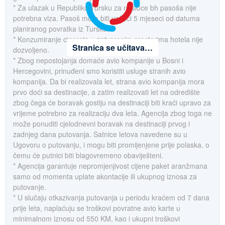
* Za ulazak u Republiku Tursku za nosioce bh pasoša nije
potrebna viza. Pasoš mora biti važeći 5 mjeseci od datuma
planiranog povratka iz Turske.
* Konzumiranje cigareta u zatvorenim prostorima hotela nije
Stranica se učitava…
dozvoljeno.
* Zbog nepostojanja domaće avio kompanije u Bosni i
Hercegovini, prinuđeni smo koristiti usluge stranih avio
kompanija. Da bi realizovala let, strana avio kompanija mora
prvo doći sa destinacije, a zatim realizovati let na odredište
zbog čega će boravak gostiju na destinaciji biti kraći upravo za
vrijeme potrebno za realizaciju dva leta. Agencija zbog toga ne
može ponuditi cjelodnevni boravak na destinaciji prvog i
zadnjeg dana putovanja. Satnice letova navedene su u
Ugovoru o putovanju, i mogu biti promijenjene prije polaska, o
čemu će putnici biti blagovremeno obaviješteni.
* Agencija garantuje nepromjenjivost cijene paket aranžmana
samo od momenta uplate akontacije ili ukupnog iznosa za
putovanje.
* U slučaju otkazivanja putovanja u periodu kraćem od 7 dana
prije leta, naplaćuju se troškovi povratne avio karte u
minimalnom iznosu od 550 KM, kao i ukupni troškovi