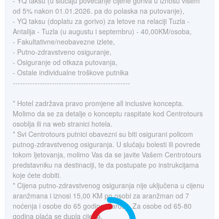
- YQ taksu (u slučaju povećanje cijene goriva u iznosu višem
od 5% nakon 01.01.2026. pa do polaska na putovanje),
- YQ taksu (doplatu za gorivo) za letove na relaciji Tuzla -
Antalija - Tuzla (u augustu i septembru) - 40,00KM/osoba,
- Fakultativne/neobavezne izlete,
- Putno-zdravstveno osiguranje,
- Osiguranje od otkaza putovanja,
- Ostale individualne troškove putnika
------------------------------------------------
* Hotel zadržava pravo promjene all inclusive koncepta.
Molimo da se za detalje o konceptu raspitate kod Centrotours
osoblja ili na web stranici hotela.
* Svi Centrotours putnici obavezni su biti osigurani policom
putnog-zdravstvenog osiguranja. U slučaju bolesti ili povrede
tokom ljetovanja, molimo Vas da se javite Vašem Centrotours
predstavniku na destinaciji, te da postupate po instrukcijama
koje ćete dobiti.
* Cijena putno-zdravstvenog osiguranja nije uključena u cijenu
aranžmana i iznosi 15,00 KM po osobi za aranžman od 7
noćenja i osobe do 65 godina starosti. Za osobe od 65-80
godina plaća se dupla cijena.