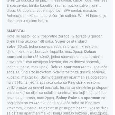
teren za odbojku na plaži, fitness centar, časovi joge, wellness
& spa centar, tursko kupatilo, sauna, muzika uživo ili silent
disco. Uz doplatu: vodeni sportovi, SPA centar, masaže.
Animacije u toku dana i u večernjim satima. WI - FI internet je
dostupan u cijelom hotelu.
SMJEŠTAJ:
Hotel se sastoji od 2 trospratne zgrade i 2 zgrade u garden
dijelu i ima ukupno 148 soba.
Superior standard
sobe
(30m2, jedna spavaća soba sa bračnim krevetom i
djelom za dnevni boravak, kupatilo, max.2pax),
Deluxe
standard
sobe
(35-40m2, jedna spavaća soba sa bračnim
krevetom ili dva odvojena kreveta, dio za dnevni boravak,
jedno kupatilo, max.2pax),
Deluxe apartman
(45m2, spavaća
soba sa King size krevetom, veliki prostor za dnevni boravak,
kupatilo, max.2pax), Balmy dizajnirani apartman sa pogledom
na vrt (45m2, jedna spavaća soba sa King size krevetom,
veliki prostor za dnevni boravak, terasa sa direktnim pristupom
bazenu koji se dijeli sa ostalim apartmanima koji imaju pristup
bazenu sa terase, max.2pax),
Balmy Swim up apartman
sa
pogledom na vrt (45m2, jedna spavaća soba sa King size
krevetom, kupatilo, sa direktnim pristupom bazenu koji se dijeli
sa ostalim apartmanima koji imaju pristup bazenu , max.2pax),