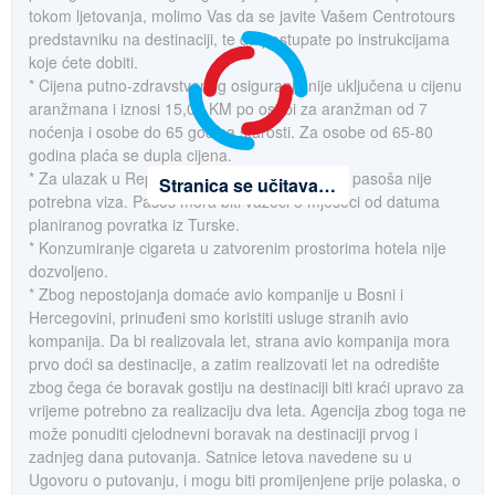
tokom ljetovanja, molimo Vas da se javite Vašem Centrotours
predstavniku na destinaciji, te da postupate po instrukcijama
koje ćete dobiti.
* Cijena putno-zdravstvenog osiguranja nije uključena u cijenu
aranžmana i iznosi 15,00 KM po osobi za aranžman od 7
noćenja i osobe do 65 godina starosti. Za osobe od 65-80
godina plaća se dupla cijena.
* Za ulazak u Republiku Tursku za nosioce bh pasoša nije
Stranica se učitava…
potrebna viza. Pasoš mora biti važeći 5 mjeseci od datuma
planiranog povratka iz Turske.
* Konzumiranje cigareta u zatvorenim prostorima hotela nije
dozvoljeno.
* Zbog nepostojanja domaće avio kompanije u Bosni i
Hercegovini, prinuđeni smo koristiti usluge stranih avio
kompanija. Da bi realizovala let, strana avio kompanija mora
prvo doći sa destinacije, a zatim realizovati let na odredište
zbog čega će boravak gostiju na destinaciji biti kraći upravo za
vrijeme potrebno za realizaciju dva leta. Agencija zbog toga ne
može ponuditi cjelodnevni boravak na destinaciji prvog i
zadnjeg dana putovanja. Satnice letova navedene su u
Ugovoru o putovanju, i mogu biti promijenjene prije polaska, o