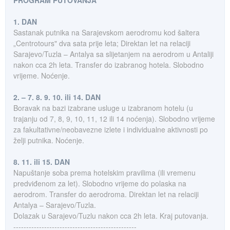
PROGRAM PUTOVANJA
1. DAN
Sastanak putnika na Sarajevskom aerodromu kod šaltera
„Centrotours" dva sata prije leta; Direktan let na relaciji
Sarajevo/Tuzla – Antalya sa slijetanjem na aerodrom u Antaliji
nakon cca 2h leta. Transfer do izabranog hotela. Slobodno
vrijeme. Noćenje.
2. – 7. 8. 9. 10. ili 14. DAN
Boravak na bazi izabrane usluge u izabranom hotelu (u
trajanju od 7, 8, 9, 10, 11, 12 ili 14 noćenja). Slobodno vrijeme
za fakultativne/neobavezne izlete i individualne aktivnosti po
želji putnika. Noćenje.
8. 11. ili 15. DAN
Napuštanje soba prema hotelskim pravilima (ili vremenu
predviđenom za let). Slobodno vrijeme do polaska na
aerodrom. Transfer do aerodroma. Direktan let na relaciji
Antalya – Sarajevo/Tuzla.
Dolazak u Sarajevo/Tuzlu nakon cca 2h leta. Kraj putovanja.
------------------------------------------------