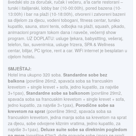
švedski sto za doručak, ručak i večeru, a'la carte restorani –
turski i italijanski, lobby bar (10-00:00h), pored bazena (10-
13:00h) i bar na plaži (10-18:00h), otvoreni i zatvoreni bazeni
sa dijelom za djecu, vodeni tobogani, fitness centar, tursko
kupatilo, sauna, stoni tenis, odbojka na plaži, squash, pikado,
animacioni program tokom dana i naveče, večernji show
program. UZ DOPLATU: usluge ljekara, babysitting, vešeraj,
telefon, fax, suvenirnica, usluge frizera, SPA & Wellness
centar, bilijar, PC igrice, rent a car. WiFi internet je besplatan u
cijelom hotelu.
SMJEŠTAJ:
Hotel ima ukupno 320 soba.
Standardne sobe bez
balkona
(površine 26m2, spavaća soba sa francuskim
krevetom + single krevet + sofa, jedno kupatilo, za najviše
3+1pax),
Standardne sobe sa balkonom
(površine 29m2,
spavaća soba sa francuskim krevetom + single krevet + sofa,
jedno kupatilo, za najviše 3+1pax),
Porodične sobe sa
krevetom na sprat
(površine 39m2, spavaća soba sa
francuskim krevetom, jedna manja soba sa krevetom na sprat
za djecu, sobe odvojene kliznim vratima, jedno kupatilo, za
najviše 3+1pax),
Deluxe suite sobe sa direktnim pogledom
na more
(površine 62m2, dvije spavaće sobe (mora se proći