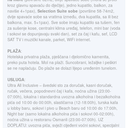
kroz glavnu spavaću do dječije), jedno kupatilo, balkon, za
naviše 4+1pax),
Selection Suite sobe
(površine 58-74m2,
dvije spavaće sobe sa vratima između, dva kupatila, sa ili bez
balkona, max. 5+1pax). Sve sobe imaju kupatilo sa tušem, fen
za sušenje kose, centralni klima uređaj, telefon, mini bar (voda
i sokovi se dopunjavaju svaki dan), set za čaj i kafu, sef, LCD
SAT TV i muzički kanale, parket, WiFi internet.
PLAŽA
:
Hotelska privatna plaža, pješčana i djelomično kamenita,
preko puta hotela. Mol na plaži. Suncobrani, ležaljke i peškiri
se ne naplaćuju. Do plaže se dolazi lijepo uređenim tunelom.
USLUGA
:
Ultra All Inclusive – švedski sto za doručak, kasni doručak,
ručak, večera, popodnevni čaj i kafa, noćna užina (23:00-
07:00h), lokalna i standardna uvozna alkoholna i bezalkoholna
pića od 10:00 do 00:00h, slastičarna (12-18:00h), turska kafa
u lobby baru, sokovi i pivo u Beach baru od 10:00 do 17:00h,
Night bar (samo lokalna alkoholna pića i sokovi 00-02:00h),
noćna užina u restoranu Osmanli (23:00-07:00h). UZ
DOPLATU: uvozna pića, svježi cijeđeni voćni sokovi, specijalni