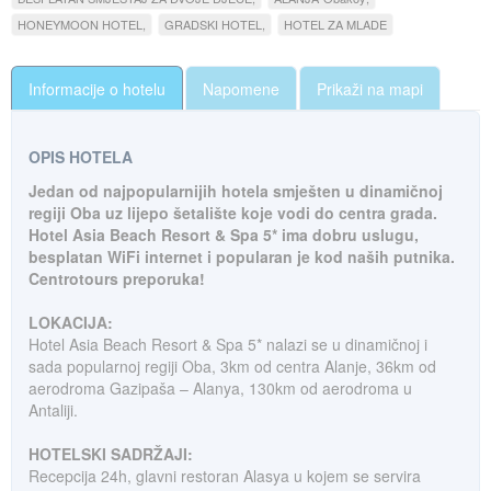
HONEYMOON HOTEL
GRADSKI HOTEL
HOTEL ZA MLADE
Informacije o hotelu
Napomene
Prikaži na mapi
OPIS HOTELA
Jedan od najpopularnijih hotela smješten u dinamičnoj
regiji Oba uz lijepo šetalište koje vodi do centra grada.
Hotel Asia Beach Resort & Spa 5* ima dobru uslugu,
besplatan WiFi internet i popularan je kod naših putnika.
Centrotours preporuka!
LOKACIJA:
Hotel Asia Beach Resort & Spa 5* nalazi se u dinamičnoj i
sada popularnoj regiji Oba, 3km od centra Alanje, 36km od
aerodroma Gazipaša – Alanya, 130km od aerodroma u
Antaliji.
HOTELSKI SADRŽAJI:
Recepcija 24h, glavni restoran Alasya u kojem se servira