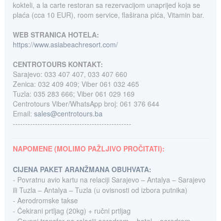
kokteli, a la carte restoran sa rezervacijom unaprijed koja se
plaća (cca 10 EUR), room service, flaširana pića, Vitamin bar.
WEB STRANICA HOTELA:
https://www.asiabeachresort.com/
CENTROTOURS KONTAKT:
Sarajevo: 033 407 407, 033 407 660
Zenica: 032 409 409; Viber 061 032 465
Tuzla: 035 283 666; Viber 061 029 169
Centrotours Viber/WhatsApp broj: 061 376 644
Email:
sales@centrotours.ba
------------------------------------------------
NAPOMENE (MOLIMO PAŽLJIVO PROČITATI):
CIJENA PAKET ARANŽMANA OBUHVATA:
- Povratnu avio kartu na relaciji Sarajevo – Antalya – Sarajevo
ili Tuzla – Antalya – Tuzla (u ovisnosti od izbora putnika)
- Aerodromske takse
- Čekirani prtljag (20kg) + ručni prtljag