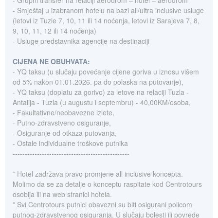
- Grupni transfer na relaciji aerodrom – hotel – aerodrom
- Smještaj u izabranom hotelu na bazi all/ultra inclusive usluge
(letovi iz Tuzle 7, 10, 11 ili 14 noćenja, letovi iz Sarajeva 7, 8,
9, 10, 11, 12 ili 14 noćenja)
- Usluge predstavnika agencije na destinaciji
CIJENA NE OBUHVATA:
- YQ taksu (u slučaju povećanje cijene goriva u iznosu višem
od 5% nakon 01.01.2026. pa do polaska na putovanje),
- YQ taksu (doplatu za gorivo) za letove na relaciji Tuzla -
Antalija - Tuzla (u augustu i septembru) - 40,00KM/osoba,
- Fakultativne/neobavezne izlete,
- Putno-zdravstveno osiguranje,
- Osiguranje od otkaza putovanja,
- Ostale individualne troškove putnika
------------------------------------------------
* Hotel zadržava pravo promjene all inclusive koncepta.
Molimo da se za detalje o konceptu raspitate kod Centrotours
osoblja ili na web stranici hotela.
* Svi Centrotours putnici obavezni su biti osigurani policom
putnog-zdravstvenog osiguranja. U slučaju bolesti ili povrede