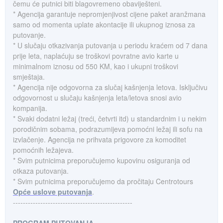
čemu će putnici biti blagovremeno obaviješteni.
* Agencija garantuje nepromjenjivost cijene paket aranžmana
samo od momenta uplate akontacije ili ukupnog iznosa za
putovanje.
* U slučaju otkazivanja putovanja u periodu kraćem od 7 dana
prije leta, naplaćuju se troškovi povratne avio karte u
minimalnom iznosu od 550 KM, kao i ukupni troškovi
smještaja.
* Agencija nije odgovorna za slučaj kašnjenja letova. Isključivu
odgovornost u slučaju kašnjenja leta/letova snosi avio
kompanija.
* Svaki dodatni ležaj (treći, četvrti itd) u standardnim i u nekim
porodičnim sobama, podrazumijeva pomoćni ležaj ili sofu na
izvlačenje. Agencija ne prihvata prigovore za komoditet
pomoćnih ležajeva.
* Svim putnicima preporučujemo kupovinu osiguranja od
otkaza putovanja.
* Svim putnicima preporučujemo da pročitaju Centrotours
Opće uslove putovanja
.
------------------------------------------------