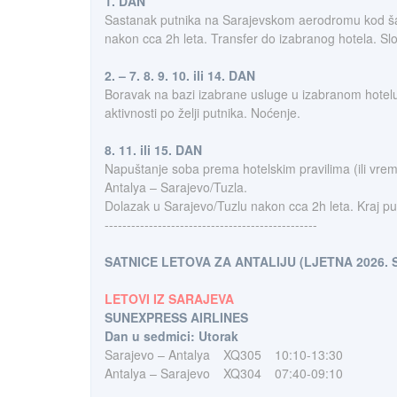
1. DAN
Sastanak putnika na Sarajevskom aerodromu kod šalter
nakon cca 2h leta. Transfer do izabranog hotela. Sl
2. – 7. 8. 9. 10. ili 14. DAN
Boravak na bazi izabrane usluge u izabranom hotelu (
aktivnosti po želji putnika. Noćenje.
8. 11. ili 15. DAN
Napuštanje soba prema hotelskim pravilima (ili vrem
Antalya – Sarajevo/Tuzla.
Dolazak u Sarajevo/Tuzlu nakon cca 2h leta. Kraj pu
------------------------------------------------
SATNICE LETOVA ZA ANTALIJU (LJETNA 2026. 
LETOVI IZ SARAJEVA
SUNEXPRESS AIRLINES
Dan u sedmici: Utorak
Sarajevo – Antalya
XQ305
10:10-13:30
Antalya – Sarajevo
XQ304
07:40-09:10