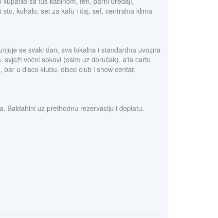
 kupatilo sa tuš kabinom, fen, parni uređaji,
o, kuhalo, set za kafu i čaj, sef, centralna klima
punjuje se svaki dan, sva lokalna i standardna uvozna
, svježi voćni sokovi (osim uz doručak), a'la carte
bar u disco klubu, disco club i show centar,
a. Baldahini uz prethodnu rezervaciju i doplatu.