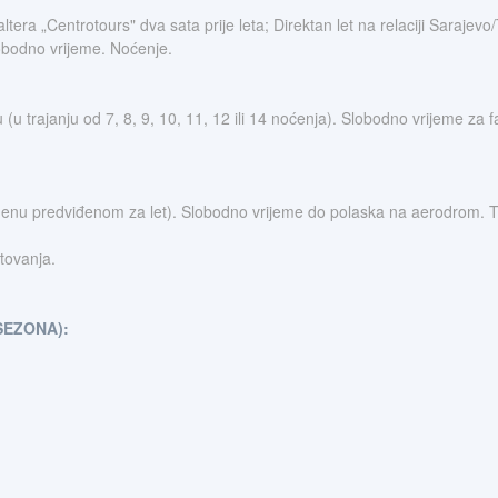
a „Centrotours" dva sata prije leta; Direktan let na relaciji Sarajevo/
obodno vrijeme. Noćenje.
u trajanju od 7, 8, 9, 10, 11, 12 ili 14 noćenja). Slobodno vrijeme za f
enu predviđenom za let). Slobodno vrijeme do polaska na aerodrom. Tra
tovanja.
SEZONA):