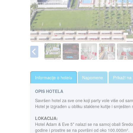
Informacije o hotelu
Napomene
Prikaži na
OPIS HOTELA
Savršen hotel za sve one koji party vole više od sa
Hotel je izgrađen u obliku staklene kutije i smješte
LOKACIJA:
Hotel Adam & Eve 5* nalazi se na samoj obali Sred
godine i prostire se na površini od oko 100.000m².