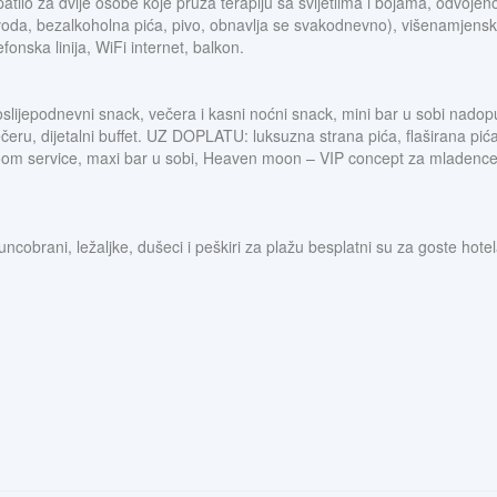
tilo za dvije osobe koje pruža terapiju sa svijetlima i bojama, odvojeno
da, bezalkoholna pića, pivo, obnavlja se svakodnevno), višenamjenski st
onska linija, WiFi internet, balkon.
 poslijepodnevni snack, večera i kasni noćni snack, mini bar u sobi nado
čeru, dijetalni buffet. UZ DOPLATU: luksuzna strana pića, flaširana pića
room service, maxi bar u sobi, Heaven moon – VIP concept za mladence, 
cobrani, ležaljke, dušeci i peškiri za plažu besplatni su za goste hotel