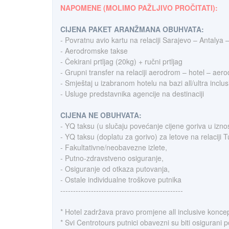
NAPOMENE (MOLIMO PAŽLJIVO PROČITATI):
CIJENA PAKET ARANŽMANA OBUHVATA:
- Povratnu avio kartu na relaciji Sarajevo – Antalya –
- Aerodromske takse
- Čekirani prtljag (20kg) + ručni prtljag
- Grupni transfer na relaciji aerodrom – hotel – aer
- Smještaj u izabranom hotelu na bazi all/ultra inclusi
- Usluge predstavnika agencije na destinaciji
CIJENA NE OBUHVATA:
- YQ taksu (u slučaju povećanje cijene goriva u iz
- YQ taksu (doplatu za gorivo) za letove na relaciji 
- Fakultativne/neobavezne izlete,
- Putno-zdravstveno osiguranje,
- Osiguranje od otkaza putovanja,
- Ostale individualne troškove putnika
------------------------------------------------
* Hotel zadržava pravo promjene all inclusive koncep
* Svi Centrotours putnici obavezni su biti osigurani