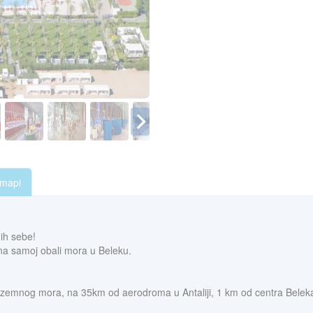
 mapi
mih sebe!
n na samoj obali mora u Beleku.
ozemnog mora, na 35km od aerodroma u Antaliji, 1 km od centra Beleka