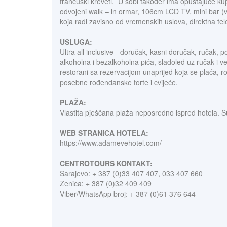
francuski kreveti. U sobi također ima opuštajuće kupa
odvojeni walk – in ormar, 106cm LCD TV, mini bar (vo
koja radi zavisno od vremenskih uslova, direktna telef
USLUGA:
Ultra all inclusive - doručak, kasni doručak, ručak,
alkoholna i bezalkoholna pića, sladoled uz ručak i ve
restorani sa rezervacijom unaprijed koja se plaća, 
posebne rođendanske torte i cvijeće.
PLAŽA:
Vlastita pješčana plaža neposredno ispred hotela. Sun
WEB STRANICA HOTELA:
https://www.adamevehotel.com/
CENTROTOURS KONTAKT:
Sarajevo: + 387 (0)33 407 407, 033 407 660
Zenica: + 387 (0)32 409 409
Viber/WhatsApp broj: + 387 (0)61 376 644