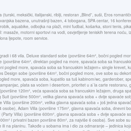
(turski, meksički, italijanski, riblji, restoran „Blind”, suši, Eros romant
3 vanjska bazena, unutrašnji bazen, 4 tobogana, SPA centar, 16 konferen
robik, aquabike, odbojka na plaži, mini fudbal, košarka, stoni tenis, pika
aže, motorni sportovi na vodi, osvjetljenje teniskih terena noću, iznaj
alona ljepote, room service.
gradi i 68 vila. Deluxe standard sobe (površine 64m², bočni pogled mo
e (površine 64m², direktan pogled na more, spavaća soba sa francuskim
i pogled more, spavaća soba sa francuskim ležajem+ single krevet, ku
s Design sobe (površine 64m², bočni pogled more, ove sobe su deko
led more, spavaća soba, kupatilo sa tuš kabinom/wc, garderober, spe
mpanjac, plata sa voćem i desertom, prioritet u a`la carte restoranu,
e (površine 120m², veća spavaća soba sa francuskim ležajem, druga spav
Suit (površine 500m², velika glavna spavaća soba + dvije spavaće sobe
 Villa (površine 200m², velika glavna spavaća soba + još jedna spavać
4 osobe), Adam Villa (površine 175m², glavna spavaća soba, dnevni bor
 (Party Villa) (površine 600m², glavna spavaća soba + dvije spavaće so
 500m² i privatni bazen površine 80m², za najviše 6 osoba). Sve sobe su
e ili na planinu. Takođe u sobama ima i dio za odmaranje – jedinica koja