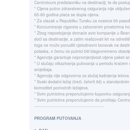
Centrotours predstavniku na destinaciji, te da postup
* Cijena putno-zdravstvenog osiguranja nije uključ
65-80 godina plaća se dupla cijena.
* Za ulazak u Republiku Tursku za nosioce bh pasoša
* Konzumiranje cigareta u zatvorenim prostorima hot
* Zbog nepostojanja domaće avio kompanije u Bosni i 
doći sa destinacije, a zatim realizovati let na odredi
toga ne može ponuditi cjelodnevni boravak na destin
polaska, o čemu će putnici biti blagovremeno obavije
* Agencija garantuje nepromjenjivost cijene paket 
* U slučaju otkazivanja putovanja u periodu kraćem 
smještaja.
* Agencija nije odgovorna za slučaj kašnjenja letova.
* Svaki dodatni ležaj (treći, četvrti itd) u standard
komoditet pomoćnih ležajeva.
* Svim putnicima preporučujemo kupovinu osiguranj
* Svim putnicima preporučujemo da pročitaju Centr
------------------------------------------------
PROGRAM PUTOVANJA