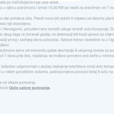
ate po instrukcijama koje ćete dobiti.
ena u cijenu aranžmana i iznosi 15,00 KM po osobi za aranžman od 7 no
 nije potrebna viza. Pasoš mora biti važeći 5 mjeseci od datuma plani
ela nije dozvoljeno.
Hercegovini, prinuđeni smo koristiti usluge stranih avio kompanija. Da
šte zbog čega će boravak gostiju na destinaciji biti kraći upravo za vrij
aciji prvog i zadnjeg dana putovanja. Satnice letova navedene su u Ugo
šteni.
aranžmana samo od momenta uplate akontacije ili ukupnog iznosa za pu
od 7 dana prije leta, naplaćuju se troškovi povratne avio karte u minim
 Isključivu odgovornost u slučaju kašnjenja leta/letova snosi avio kompa
nim i u nekim porodičnim sobama, podrazumijeva pomoćni ležaj ili sofu na
a od otkaza putovanja.
otours
Opće uslove putovanja
.