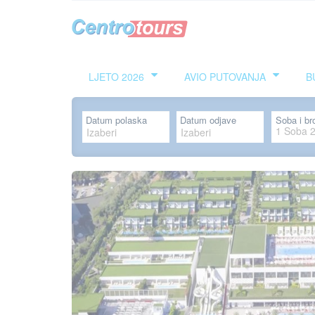
LJETO 2026
AVIO PUTOVANJA
B
Datum polaska
Datum odjave
Soba i br
1
Soba