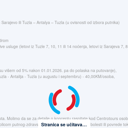
 Sarajevo ili Tuzla – Antalya – Tuzla (u ovisnosti od izbora putnika)
odrom
ve usluge (letovi iz Tuzle 7, 10, 11 ili 14 noćenja, letovi iz Sarajeva 7, 8
nosu višem od 5% nakon 01.01.2026. pa do polaska na putovanje),
Tuzla - Antalija - Tuzla (u augustu i septembru) - 40,00KM/osoba,
ta. Molimo da se za detalje o konceptu raspitate kod Centrotours osoblja
Stranica se učitava…
 policom putnog-zdravstvenog osiguranja. U slučaju bolesti ili povrede 