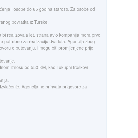
ćenja i osobe do 65 godina starosti. Za osobe od
ranog povratka iz Turske.
 bi realizovala let, strana avio kompanija mora prvo
eme potrebno za realizaciju dva leta. Agencija zbog
voru o putovanju, i mogu biti promijenjene prije
tovanje.
alnom iznosu od 550 KM, kao i ukupni troškovi
nija.
 izvlačenje. Agencija ne prihvata prigovore za