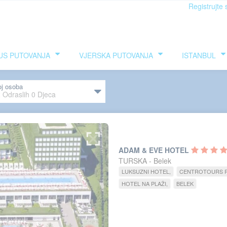
Registrujte 
US PUTOVANJA
VJERSKA PUTOVANJA
ISTANBUL
oj osoba
2
Odraslih
0
Djeca
ADAM & EVE HOTEL
TURSKA - Belek
LUKSUZNI HOTEL
CENTROTOURS 
HOTEL NA PLAŽI
BELEK