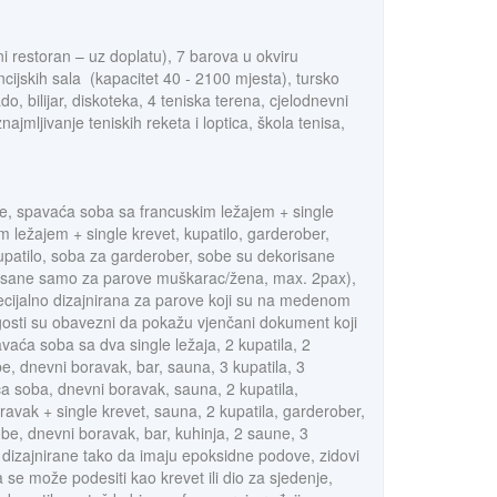
ični restoran – uz doplatu), 7 barova u okviru
cijskih sala (kapacitet 40 - 2100 mjesta), tursko
do, bilijar, diskoteka, 4 teniska terena, cjelodnevni
mljivanje teniskih reketa i loptica, škola tenisa,
re, spavaća soba sa francuskim ležajem + single
 ležajem + single krevet, kupatilo, garderober,
patilo, soba za garderober, sobe su dekorisane
risane samo za parove muškarac/žena, max. 2pax),
cijalno dizajnirana za parove koji su na medenom
 gosti su obavezni da pokažu vjenčani dokument koji
aća soba sa dva single ležaja, 2 kupatila, 2
, dnevni boravak, bar, sauna, 3 kupatila, 3
a soba, dnevni boravak, sauna, 2 kupatila,
avak + single krevet, sauna, 2 kupatila, garderober,
be, dnevni boravak, bar, kuhinja, 2 saune, 3
 dizajnirane tako da imaju epoksidne podove, zidovi
 se može podesiti kao krevet ili dio za sjedenje,