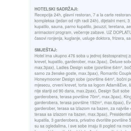
HOTELSKI SADRŽAJI:
Recepcija 24h, glavni restoran, 7 a la carte restorana 
kompleksa (jedan od njih radi 24h), dijetalni meni, 
kupatilo, sauna, parno kupatilo, jacuzzi, teretana, ae
animacioni program, večernje zabave. UZ DOPLATU: mas
časovi ronjenja, kuglanje, usluge doktora, frizera, s
SMJEŠTAJ:
Hotel ima ukupno 476 soba u jednoj šestospratnoj z
krevet, kupatilo, garderober, max.3pax), Deluxe sob
max.3pax), Ladies Design sobe (površine 64m², bočn
samo za ženske goste, max.3pax), Romantic Couple
Honeymooner Design sobe (površine 64m², bočni pog
mjesecu, crveni krevet, torta sa logom Adam&Eve, ša
nije stariji od 90 dana, max.2pax), Design Suit sob
garderobera, terasa površine 70m², max.3pax), King 
garderobera, terasa površine 192m², max.6pax), Eve
garderober, terasa sa izlazom na bazen, za najviše 
terasa sa izlazom na bazen, max.3pax), Presidential
kupatila, 3 garderobera, privatno dvorište površine
su sa ogledalima, i sve sobe imaju ili pogled na mor