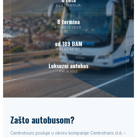
DESTINACIJA
8 termina
POLASCI 2026.
od 189 BAM
POLAZAK OD
Luksuzni autobus
PRIJEVOZ
Zašto autobusom?
Centrotours posluje u okviru kompanije Centrotrans d.d. –