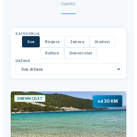
mjesto.
KATEGORIJA
Sve
Rivijera
Zabava
Gradovi
Kultura
Dnevni izlet
DRŽAVA
DNEVNI IZLET
od 30 KM