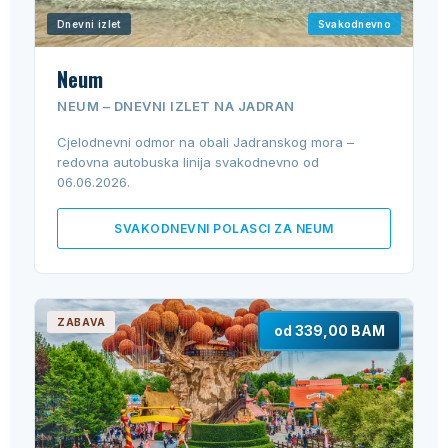
Dnevni izlet
Svakodnevno
Neum
NEUM – DNEVNI IZLET NA JADRAN
Cjelodnevni odmor na obali Jadranskog mora –
redovna autobuska linija svakodnevno od
06.06.2026.
SVAKODNEVNI POLASCI ZA NEUM
ZABAVA
od 339,00 BAM