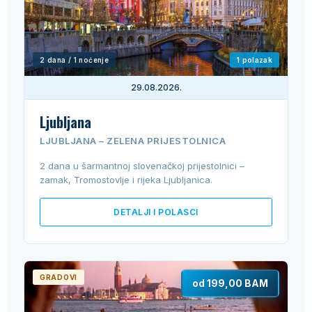
2 dana / 1 noćenje
1 polazak
29.08.2026.
Ljubljana
LJUBLJANA – ZELENA PRIJESTOLNICA
2 dana u šarmantnoj slovenačkoj prijestolnici –
zamak, Tromostovlje i rijeka Ljubljanica.
DETALJI I POLASCI
GRADOVI
od 199,00 BAM