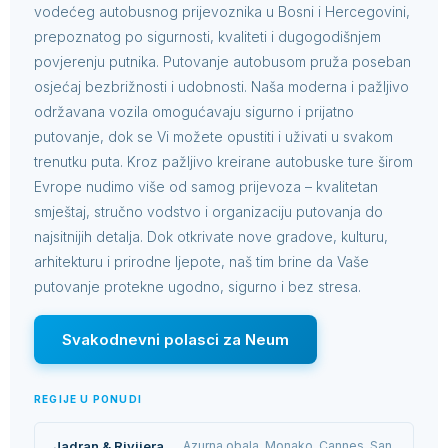
vodećeg autobusnog prijevoznika u Bosni i Hercegovini,
prepoznatog po sigurnosti, kvaliteti i dugogodišnjem
povjerenju putnika. Putovanje autobusom pruža poseban
osjećaj bezbrižnosti i udobnosti. Naša moderna i pažljivo
održavana vozila omogućavaju sigurno i prijatno
putovanje, dok se Vi možete opustiti i uživati u svakom
trenutku puta. Kroz pažljivo kreirane autobuske ture širom
Evrope nudimo više od samog prijevoza – kvalitetan
smještaj, stručno vodstvo i organizaciju putovanja do
najsitnijih detalja. Dok otkrivate nove gradove, kulturu,
arhitekturu i prirodne ljepote, naš tim brine da Vaše
putovanje protekne ugodno, sigurno i bez stresa.
Svakodnevni polasci za Neum
REGIJE U PONUDI
Jadran & Rivijera
Azurna obala, Monako, Cannes, San