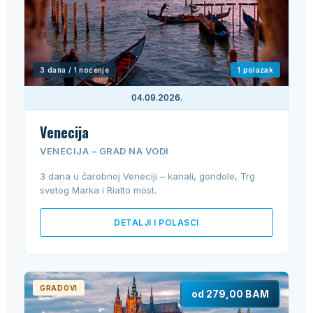
3 dana / 1 noćenje
1 polazak
04.09.2026.
Venecija
VENECIJA – GRAD NA VODI
3 dana u čarobnoj Veneciji – kanali, gondole, Trg
svetog Marka i Rialto most.
DETALJI I POLASCI
GRADOVI
od 279,00 BAM