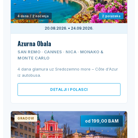
4 dana / 2 noćenja
2 polazaka
20.08.2026. • 24.09.2026.
Azurna Obala
SAN REMO · CANNES · NICA · MONAKO &
MONTE CARLO
4 dana glamura uz Sredozemno more – Côte d'Azur
iz autobusa.
DETALJI I POLASCI
GRADOVI
od 199,00 BAM