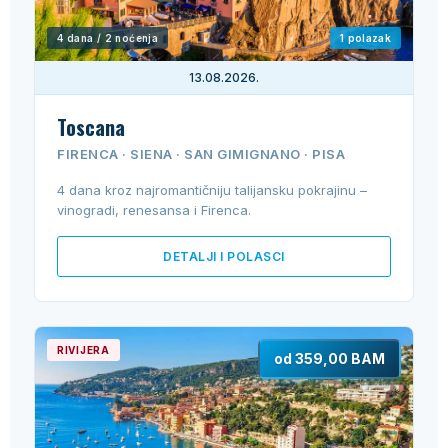
4 dana / 2 noćenja
1 polazak
13.08.2026.
Toscana
FIRENCA · SIENA · SAN GIMIGNANO · PISA
4 dana kroz najromantičniju talijansku pokrajinu –
vinogradi, renesansa i Firenca.
DETALJI I POLASCI
RIVIJERA
od 359,00 BAM