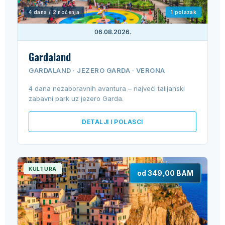
4 dana / 2 noćenja
1 polazak
06.08.2026.
Gardaland
GARDALAND · JEZERO GARDA · VERONA
4 dana nezaboravnih avantura – najveći talijanski
zabavni park uz jezero Garda.
DETALJI I POLASCI
KULTURA
od 349,00 BAM