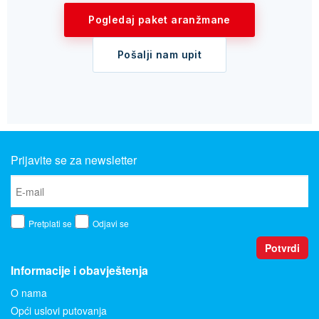
Pogledaj paket aranžmane
Pošalji nam upit
Prijavite se za newsletter
Pretplati se
Odjavi se
Potvrdi
Informacije i obavještenja
O nama
Opći uslovi putovanja