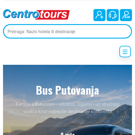
Bus Putovanja
Evropa autobusom – udobno, sigurno i uz stručnog
vodiča kroz najljepše destinacije kontinenta
8 ruta